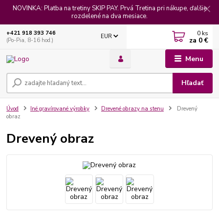
NOVINKA: Platba na tretiny SKIP PAY. Prvá Tretina pri nákupe, ďalšie
rozdelené na dva mesiace.
0
ks
+421 918 393 746
EUR
za
0 €
(Po-Pia, 8-16 hod.)
Menu
Hľadať
Úvod
Iné gravírované výrobky
Drevené obrazy na stenu
Drevený
obraz
Drevený obraz