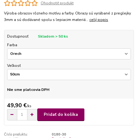
Ohodnotiť produkt
Výroba obrazov rôzneho motívu a farby. Obrazy sú vyrábané z preglejky
3mm a sú dodávané spolu s lepiacim materiá...
celý popis
Dostupnosť
Skladom > 50 ks
Farba
Veľkosť
Nie sme platcovia DPH
49,90 €
/
ks
Pridať do košíka
Číslo produktu:
0180-30