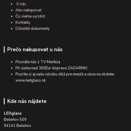
O nás
Ako nakupovať
Čo vieme vyrobiť
Kontakty
Dôležité dokumenty
Prečo nakupovať u nás
Poznáte nás z TV Markíza
Pri sume nad 300Eur doprava ZADARMO
Pozrite si aj našu výrobu sklá pre mestá a obce na stránke
www.ledglass.sk
Kde nás nájdete
LEDglass
Bešeňov 509
94141 Bešeňov