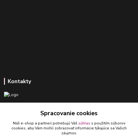
Kontakty
+421 918 393 746
Spracovanie cookies
(Po-Pia, 8-16 hod.)
Náš e-shop a partneri potrebujú Váš
súhlas
s použitím súborov
ledlumar@ledlumar.sk
cookies, aby Vám mohli zobrazovať informácie týkajúce sa Vašich
záujmov.