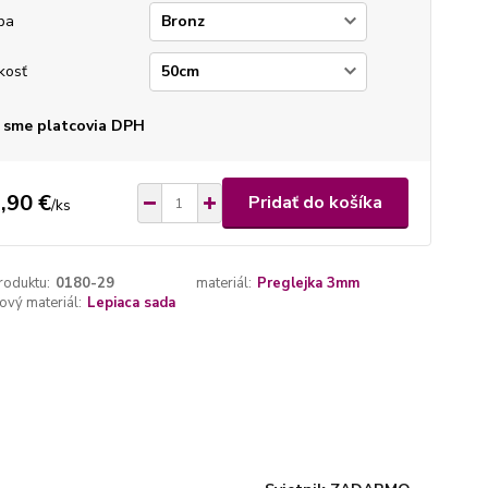
ba
kosť
 sme platcovia DPH
,90 €
Pridať do košíka
/
ks
roduktu:
0180-29
materiál:
Preglejka 3mm
vý materiál:
Lepiaca sada