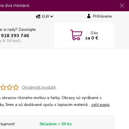
na dva mesiace.
Prihlásenie
EUR
e si rady? Zavolajte.
0
ks
 918 393 746
za
0 €
a, 8-16 hod.)
Ohodnotiť produkt
 obrazov rôzneho motívu a farby. Obrazy sú vyrábané z
jky 3mm a sú dodávané spolu s lepiacim materiá...
celý popis
tupnosť
Skladom > 50 ks