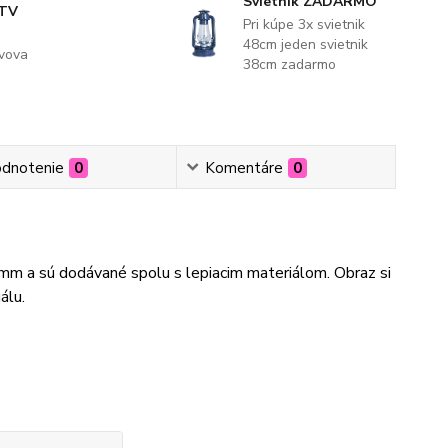
Svietnik ZADARMO
 TV
Pri kúpe 3x svietnik
48cm jeden svietnik
evova
38cm zadarmo
dnotenie
0
Komentáre
0
3mm a sú dodávané spolu s lepiacim materiálom. Obraz si
álu.