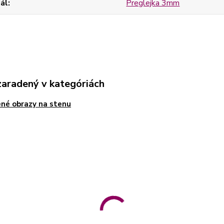
ál
Preglejka 3mm
zaradený v kategóriách
né obrazy na stenu