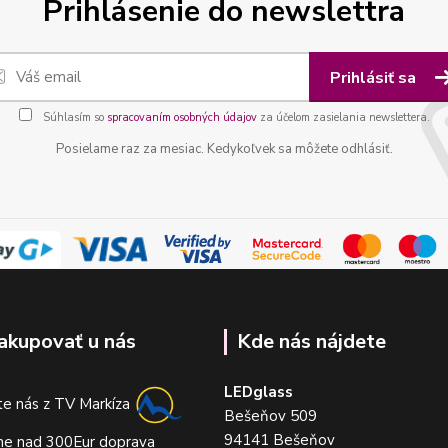
Prihlásenie do newslettra
Prihlásiť sa
Súhlasím so
spracovaním osobných údajov
za účelom zasielania newslettera.
Posielame raz za mesiac. Kedykoľvek sa môžete odhlásiť.
akupovať u nás
Kde nás nájdete
LEDglass
e nás z TV Markíza
Bešeňov 509
94141 Bešeňov
me nad 300Eur doprava