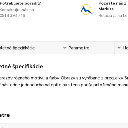
Potrebujete poradiť?
Poznáte nás z
Markíza
Kontaktujte nás na
0918 393 746
Relácia Jama L
etné špecifikácie
Parametre
Ho
tné špecifikácie
razov rôzneho motívu a farby. Obrazy sú vyrábané z preglejky 
 následne jednoducho nalepíte na stenu podľa priloženého manu
etre