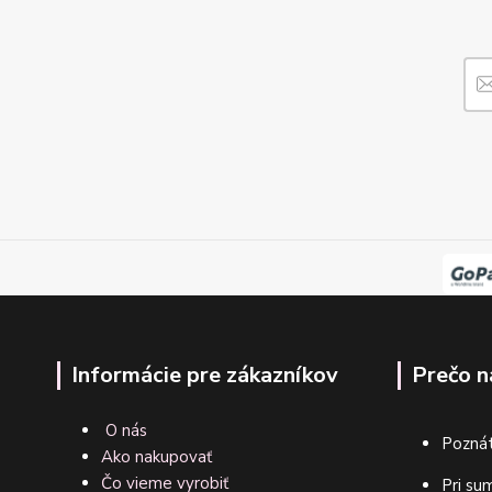
Informácie pre zákazníkov
Prečo n
O nás
Poznát
Ako nakupovať
Čo vieme vyrobiť
Pri su