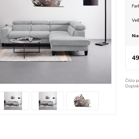
Far
Veľ
Nie
49
Číslo p
Doplnko