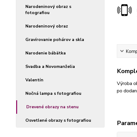
Narodeninový obraz s
fotografiou
Narodeninový obraz
Gravírovanie pohárov a skla
Kompl
Narodenie bábätka
Svadba a Novomanželia
Komple
Valentín
Výroba ob
po dodaní
Nočná lampa s fotografiou
Drevené obrazy na stenu
Osvetlené obrazy s fotografiou
Param