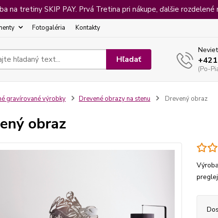
 na tretiny SKIP PAY. Prvá Tretina pri nákupe, ďalšie rozdelené 
menty
Fotogaléria
Kontakty
Neviet
Hľadať
+421
(Po-Pi
né gravírované výrobky
Drevené obrazy na stenu
Drevený obraz
ený obraz
Výroba
pregle
Dos