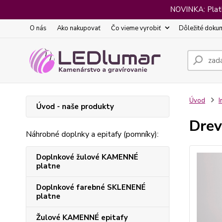
NOVINKA: Platba
O nás
Ako nakupovať
Čo vieme vyrobiť
Dôležité doku
Úvod
I
Úvod - naše produkty
Drev
Náhrobné doplnky a epitafy (pomníky):
Doplnkové žulové KAMENNÉ
platne
Doplnkové farebné SKLENENÉ
platne
Žulové KAMENNÉ epitafy