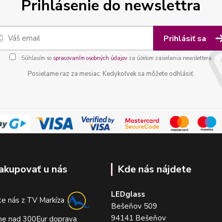
Prihlásenie do newslettra
Prihlásiť sa
Súhlasím so
spracovaním osobných údajov
za účelom zasielania newslettera.
Posielame raz za mesiac. Kedykoľvek sa môžete odhlásiť.
akupovať u nás
Kde nás nájdete
LEDglass
e nás z TV Markíza
Bešeňov 509
94141 Bešeňov
me nad 300Eur doprava