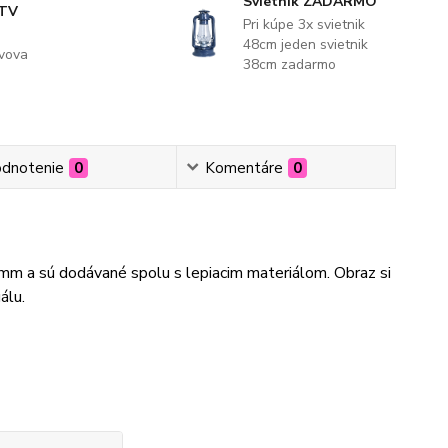
Svietnik ZADARMO
 TV
Pri kúpe 3x svietnik
48cm jeden svietnik
evova
38cm zadarmo
dnotenie
0
Komentáre
0
3mm a sú dodávané spolu s lepiacim materiálom. Obraz si
álu.