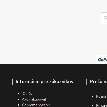
Informácie pre zákazníkov
Prečo n
O nás
Poznát
Ako nakupovať
Čo vieme vyrobiť
Pri su