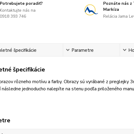
Potrebujete poradiť?
Poznáte nás z
Markíza
Kontaktujte nás na
0918 393 746
Relácia Jama L
etné špecifikácie
Parametre
Ho
tné špecifikácie
razov rôzneho motívu a farby. Obrazy sú vyrábané z preglejky 
 následne jednoducho nalepíte na stenu podľa priloženého manu
etre