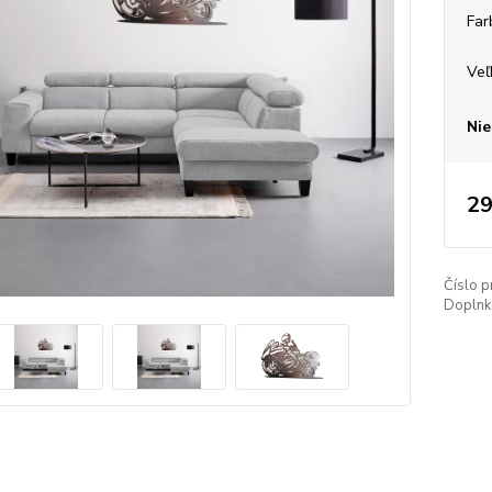
Far
Veľ
Nie
29
Číslo p
Doplnko