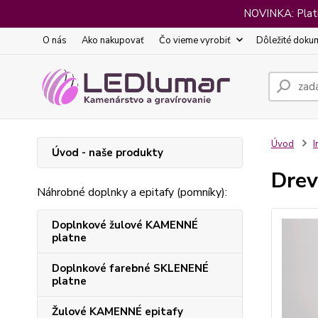
NOVINKA: Platba
O nás
Ako nakupovať
Čo vieme vyrobiť
Dôležité doku
Úvod
I
Úvod - naše produkty
Drev
Náhrobné doplnky a epitafy (pomníky):
Doplnkové žulové KAMENNÉ
platne
Doplnkové farebné SKLENENÉ
platne
Žulové KAMENNÉ epitafy