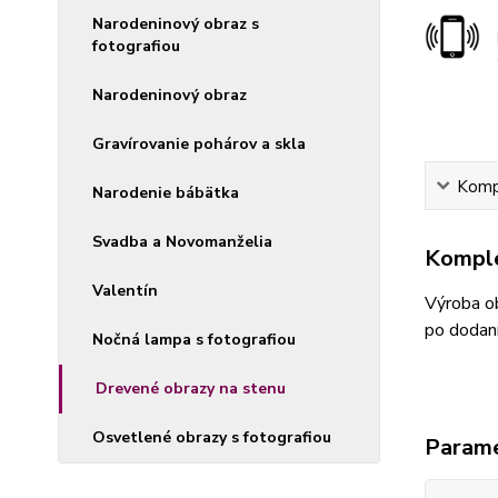
Narodeninový obraz s
fotografiou
Narodeninový obraz
Gravírovanie pohárov a skla
Kompl
Narodenie bábätka
Svadba a Novomanželia
Komple
Valentín
Výroba ob
po dodaní
Nočná lampa s fotografiou
Drevené obrazy na stenu
Osvetlené obrazy s fotografiou
Param