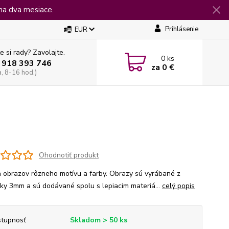
na dva mesiace.
Prihlásenie
EUR
e si rady? Zavolajte.
0
ks
 918 393 746
za
0 €
a, 8-16 hod.)
Ohodnotiť produkt
 obrazov rôzneho motívu a farby. Obrazy sú vyrábané z
jky 3mm a sú dodávané spolu s lepiacim materiá...
celý popis
tupnosť
Skladom > 50 ks