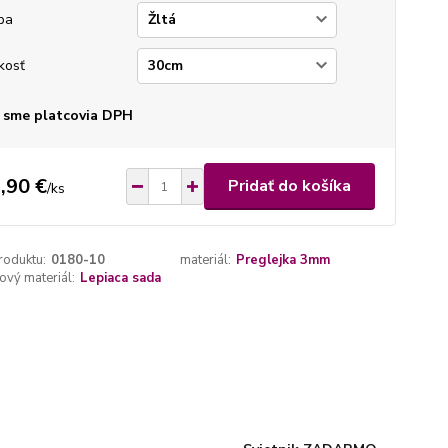
ba
kosť
 sme platcovia DPH
,90 €
Pridať do košíka
/
ks
roduktu:
0180-10
materiál:
Preglejka 3mm
vý materiál:
Lepiaca sada