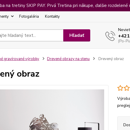
 na tretiny SKIP PAY. Prvá Tretina pri nákupe, ďalšie rozdelené 
menty
Fotogaléria
Kontakty
Neviet
Hľadať
+421
(Po-Pi
né gravírované výrobky
Drevené obrazy na stenu
Drevený obraz
ený obraz
Výroba
pregle
Dos