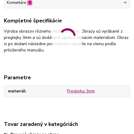
Komentáre
0
Kompletné špecifikácie
Výroba obrazov rôzneho motívu a farby. Obrazy sú vyrábané z
preglejky 3mm a sú dodávané spolu s lepiacim materiálom. Obraz
si po dodaní následne jednoducho nalepíte na stenu podľa
priloženého manuálu.
Parametre
materiál
Preglejka 3mm
Tovar zaradený v kategóriách