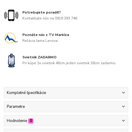
Potrebujete poradiť?
Kontaktujte nás na 0918 393 746
Poznáte nás z TV Markíza
Relácia Jama Levova
Svietnik ZADARMO
Pri kúpe 3x svietnik 48cm jeden svietnik 38cm zadarmo
Kompletné špecifikácie
Parametre
Hodnotenie
0