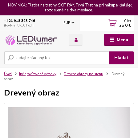
NOVINKA: Platba na tretiny SKIP PAY. Prvá Tretina pri nákupe, ďalšie
rozdelené na dva mesiace.
0
ks
+421 918 393 746
EUR
za
0 €
(Po-Pia, 8-16 hod.)
Menu
Hľadať
Úvod
Iné gravírované výrobky
Drevené obrazy na stenu
Drevený
obraz
Drevený obraz