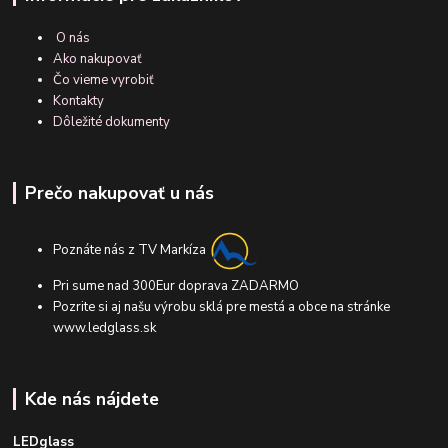
O nás
Ako nakupovať
Čo vieme vyrobiť
Kontakty
Dôležité dokumenty
Prečo nakupovať u nás
Poznáte nás z TV Markíza
Pri sume nad 300Eur doprava ZADARMO
Pozrite si aj našu výrobu sklá pre mestá a obce na stránke
www.ledglass.sk
Kde nás nájdete
LEDglass