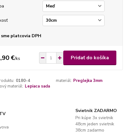
ba
kosť
 sme platcovia DPH
,90 €
Pridať do košíka
/
ks
roduktu:
0180-4
materiál:
Preglejka 3mm
vý materiál:
Lepiaca sada
Svietnik ZADARMO
 TV
Pri kúpe 3x svietnik
48cm jeden svietnik
evova
38cm zadarmo