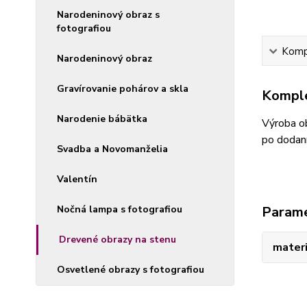
Narodeninový obraz s
fotografiou
Kompl
Narodeninový obraz
Gravírovanie pohárov a skla
Komple
Narodenie bábätka
Výroba ob
po dodaní
Svadba a Novomanželia
Valentín
Nočná lampa s fotografiou
Param
Drevené obrazy na stenu
materi
Osvetlené obrazy s fotografiou