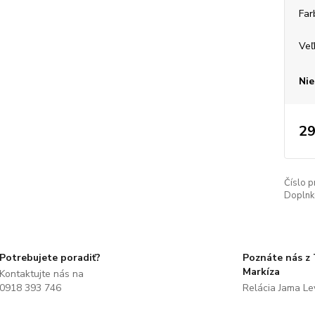
Far
Veľ
Nie
29
Číslo p
Doplnko
Potrebujete poradiť?
Poznáte nás z
Markíza
Kontaktujte nás na
0918 393 746
Relácia Jama L