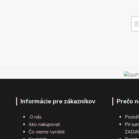
Informácie pre zákazníkov
Prečo n
O nás
Poznát
Ako nakupovať
Pri su
Čo vieme vyrobiť
ZA