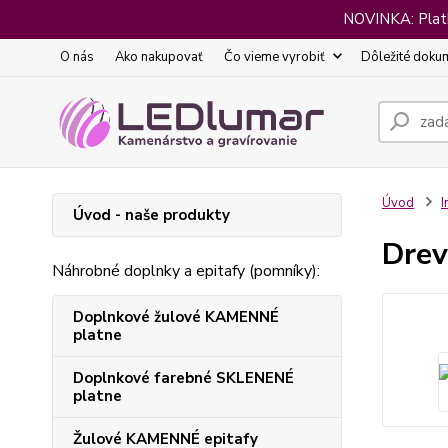
NOVINKA: Platba
O nás
Ako nakupovať
Čo vieme vyrobiť
Dôležité doku
Úvod
I
Úvod - naše produkty
Drev
Náhrobné doplnky a epitafy (pomníky):
Doplnkové žulové KAMENNÉ
platne
Doplnkové farebné SKLENENÉ
platne
Žulové KAMENNÉ epitafy