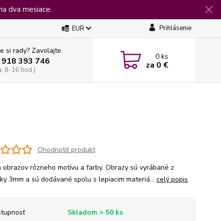
na dva mesiace.
Prihlásenie
EUR
e si rady? Zavolajte.
0
ks
 918 393 746
za
0 €
a, 8-16 hod.)
Ohodnotiť produkt
 obrazov rôzneho motívu a farby. Obrazy sú vyrábané z
jky 3mm a sú dodávané spolu s lepiacim materiá...
celý popis
tupnosť
Skladom > 50 ks