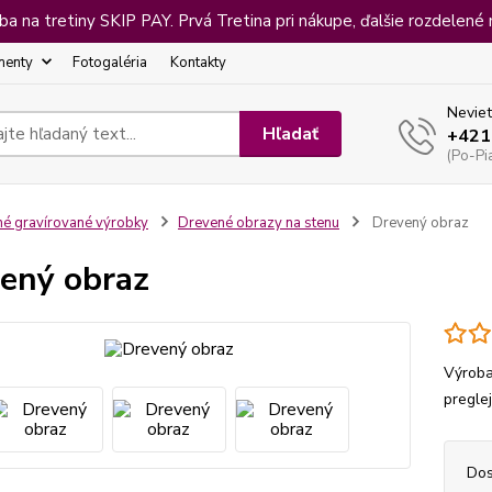
 na tretiny SKIP PAY. Prvá Tretina pri nákupe, ďalšie rozdelené 
menty
Fotogaléria
Kontakty
Neviet
Hľadať
+421
(Po-Pi
né gravírované výrobky
Drevené obrazy na stenu
Drevený obraz
ený obraz
Výroba
pregle
Dos