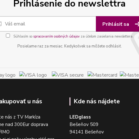
Prihlásenie do newslettra
Prihlásiť sa
Súhlasím so
spracovaním osobných údajov
za účelom zasielania newslettera.
Posielame raz za mesiac. Kedykoľvek sa môžete odhlásiť.
akupovať u nás
Kde nás nájdete
e nás z TV Markíza
LEDglass
me nad 300Eur doprava
Bešeňov 509
DARMO
94141 Bešeňov