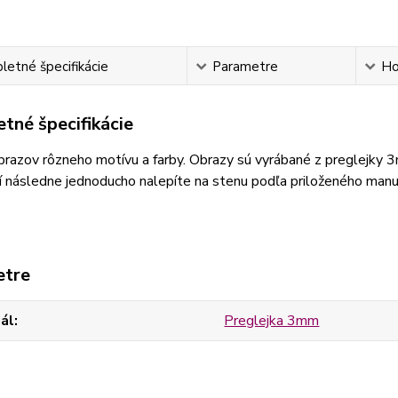
etné špecifikácie
Parametre
Ho
tné špecifikácie
razov rôzneho motívu a farby. Obrazy sú vyrábané z preglejky 
 následne jednoducho nalepíte na stenu podľa priloženého manu
etre
ál
Preglejka 3mm