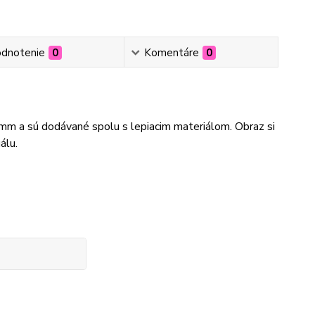
dnotenie
0
Komentáre
0
3mm a sú dodávané spolu s lepiacim materiálom. Obraz si
álu.