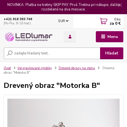
NOVINKA: Platba na tretiny SKIP PAY. Prvá Tretina pri nákupe, ďalšie
rozdelené na dva mesiace.
0
ks
+421 918 393 746
EUR
za
0 €
(Po-Pia, 8-16 hod.)
Menu
Hľadať
Úvod
Iné gravírované výrobky
Drevené obrazy na stenu
Drevený
obraz "Motorka B"
Drevený obraz "Motorka B"