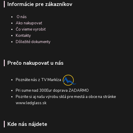
Informácie pre zákazníkov
O nás
Ako nakupovať
Čo vieme vyrobiť
Kontakty
Dôležité dokumenty
Prečo nakupovať u nás
Poznáte nás z TV Markíza
Pri sume nad 300Eur doprava ZADARMO
Pozrite si aj našu výrobu sklá pre mestá a obce na stránke
www.ledglass.sk
Kde nás nájdete