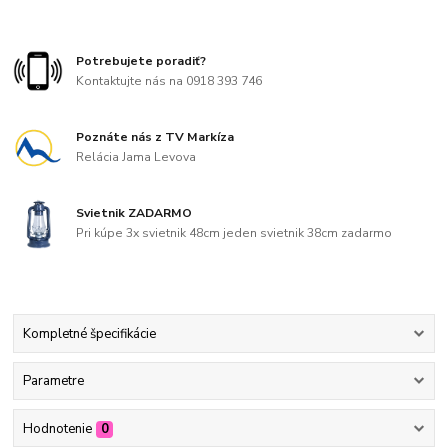
Potrebujete poradiť?
Kontaktujte nás na 0918 393 746
Poznáte nás z TV Markíza
Relácia Jama Levova
Svietnik ZADARMO
Pri kúpe 3x svietnik 48cm jeden svietnik 38cm zadarmo
Kompletné špecifikácie
Parametre
Hodnotenie
0