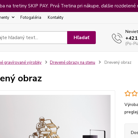
 na tretiny SKIP PAY. Prvá Tretina pri nákupe, ďalšie rozdelené 
menty
Fotogaléria
Kontakty
Neviet
Hľadať
+421
(Po-Pi
né gravírované výrobky
Drevené obrazy na stenu
Drevený obraz
ený obraz
Výroba
pregle
Dos