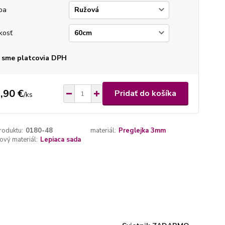
ba
kosť
 sme platcovia DPH
,90 €
Pridať do košíka
/
ks
roduktu:
0180-48
materiál:
Preglejka 3mm
vý materiál:
Lepiaca sada