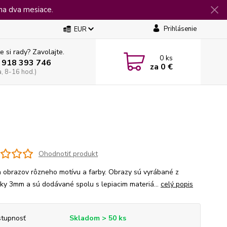
na dva mesiace.
Prihlásenie
EUR
e si rady? Zavolajte.
0
ks
 918 393 746
za
0 €
a, 8-16 hod.)
Ohodnotiť produkt
 obrazov rôzneho motívu a farby. Obrazy sú vyrábané z
jky 3mm a sú dodávané spolu s lepiacim materiá...
celý popis
tupnosť
Skladom > 50 ks