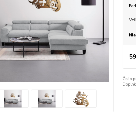
Far
Veľ
Nie
59
Číslo p
Doplnko