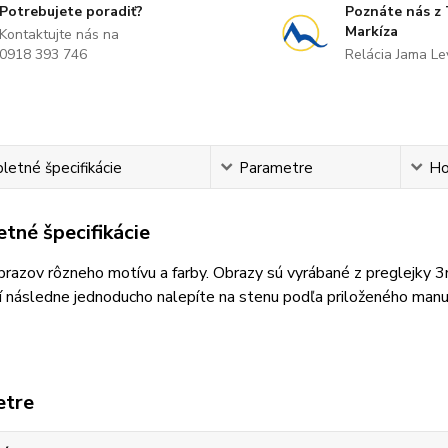
Potrebujete poradiť?
Poznáte nás z
Markíza
Kontaktujte nás na
0918 393 746
Relácia Jama L
etné špecifikácie
Parametre
Ho
tné špecifikácie
razov rôzneho motívu a farby. Obrazy sú vyrábané z preglejky 
 následne jednoducho nalepíte na stenu podľa priloženého manu
etre