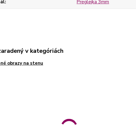
ál
Preglejka 3mm
zaradený v kategóriách
né obrazy na stenu