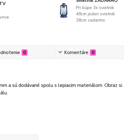
Svietnik ZADARMO
 TV
Pri kúpe 3x svietnik
48cm jeden svietnik
evova
38cm zadarmo
dnotenie
0
Komentáre
0
3mm a sú dodávané spolu s lepiacim materiálom. Obraz si
álu.