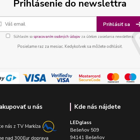
Prihlásenie do newslettra
Prihlásiť sa
Súhlasím so
spracovaním osobných údajov
za účelom zasielania newslettera.
Posielame raz za mesiac. Kedykoľvek sa môžete odhlásiť.
akupovať u nás
Kde nás nájdete
LEDglass
e nás z TV Markíza
Bešeňov 509
94141 Bešeňov
me nad 300Eur doprava