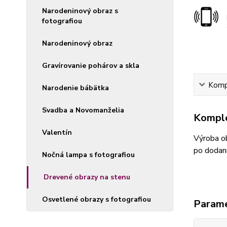
Narodeninový obraz s
fotografiou
Narodeninový obraz
Gravírovanie pohárov a skla
Kompl
Narodenie bábätka
Svadba a Novomanželia
Komple
Valentín
Výroba ob
po dodaní
Nočná lampa s fotografiou
Drevené obrazy na stenu
Osvetlené obrazy s fotografiou
Param