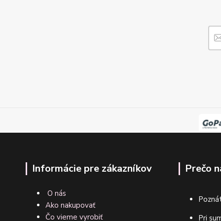
Informácie pre zákazníkov
Prečo n
O nás
Poznát
Ako nakupovať
Čo vieme vyrobiť
Pri su