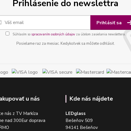
Prihlásenie do newslettra
Prihlásiť sa
Súhlasím so
spracovaním osobných údajov
za účelom zasielania newslettera.
Posielame raz za mesiac. Kedykoľvek sa môžete odhlásiť.
akupovať u nás
Kde nás nájdete
e nás z TV Markíza
LEDglass
me nad 300Eur doprava
Bešeňov 509
DARMO
94141 Bešeňov