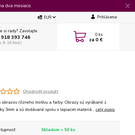
na dva mesiace.
Prihlásenie
EUR
e si rady? Zavolajte.
0
ks
 918 393 746
za
0 €
a, 8-16 hod.)
Ohodnotiť produkt
 obrazov rôzneho motívu a farby. Obrazy sú vyrábané z
jky 3mm a sú dodávané spolu s lepiacim materiá...
celý popis
tupnosť
Skladom > 50 ks