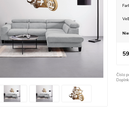
Far
Veľ
Nie
59
Číslo p
Doplnko