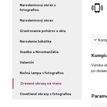
Narodeninový obraz s
fotografiou
Narodeninový obraz
Gravírovanie pohárov a skla
Kompl
Narodenie bábätka
Svadba a Novomanželia
Komple
Valentín
Výroba ob
po dodaní
Nočná lampa s fotografiou
Drevené obrazy na stenu
Osvetlené obrazy s fotografiou
Param