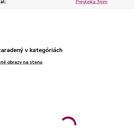
ál
Preglejka 3mm
zaradený v kategóriách
né obrazy na stenu