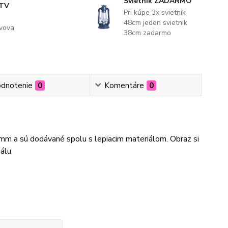
Svietnik ZADARMO
 TV
Pri kúpe 3x svietnik
48cm jeden svietnik
evova
38cm zadarmo
dnotenie
0
Komentáre
0
3mm a sú dodávané spolu s lepiacim materiálom. Obraz si
álu.