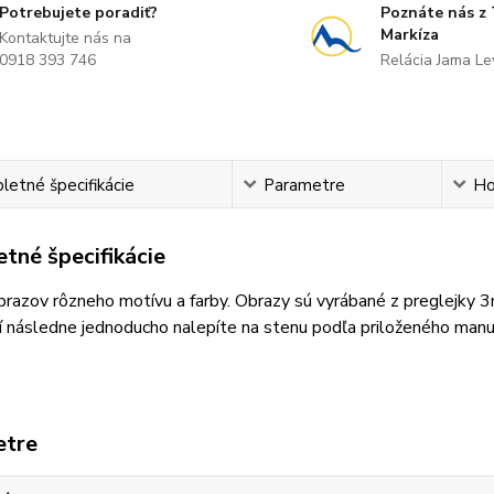
Potrebujete poradiť?
Poznáte nás z
Markíza
Kontaktujte nás na
0918 393 746
Relácia Jama L
etné špecifikácie
Parametre
Ho
tné špecifikácie
razov rôzneho motívu a farby. Obrazy sú vyrábané z preglejky 
 následne jednoducho nalepíte na stenu podľa priloženého manu
etre