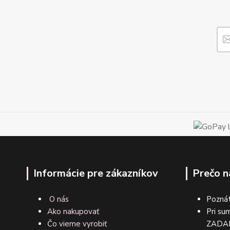
Informácie pre zákazníkov
Prečo n
O nás
Poznát
Ako nakupovať
Pri su
Čo vieme vyrobiť
ZA