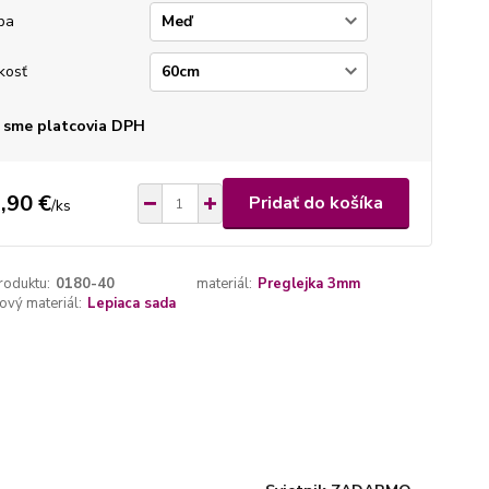
ba
kosť
 sme platcovia DPH
,90 €
Pridať do košíka
/
ks
roduktu:
0180-40
materiál:
Preglejka 3mm
vý materiál:
Lepiaca sada