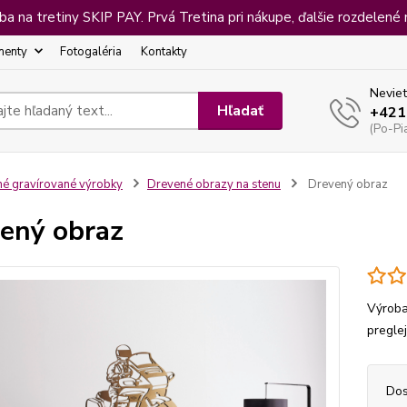
 na tretiny SKIP PAY. Prvá Tretina pri nákupe, ďalšie rozdelené 
menty
Fotogaléria
Kontakty
Neviet
Hľadať
+421
(Po-Pi
né gravírované výrobky
Drevené obrazy na stenu
Drevený obraz
ený obraz
Výroba
pregle
Dos