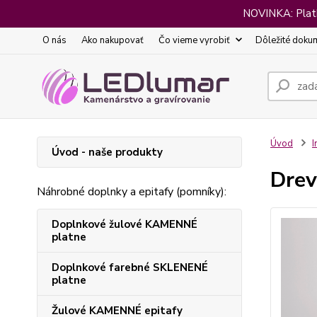
NOVINKA: Platba
O nás
Ako nakupovať
Čo vieme vyrobiť
Dôležité doku
Úvod
I
Úvod - naše produkty
Drev
Náhrobné doplnky a epitafy (pomníky):
Doplnkové žulové KAMENNÉ
platne
Doplnkové farebné SKLENENÉ
platne
Žulové KAMENNÉ epitafy