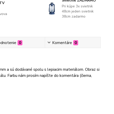
Svietnik ZADARMO
 TV
Pri kúpe 3x svietnik
48cm jeden svietnik
evova
38cm zadarmo
dnotenie
0
Komentáre
0
3mm a sú dodávané spolu s lepiacim materiálom. Obraz si
lu. Farbu nám prosím napíšte do komentára (čierna,