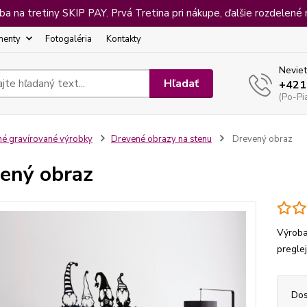
 na tretiny SKIP PAY. Prvá Tretina pri nákupe, ďalšie rozdelené 
menty
Fotogaléria
Kontakty
Neviet
Hľadať
+421
(Po-Pi
né gravírované výrobky
Drevené obrazy na stenu
Drevený obraz
ený obraz
Výroba
pregle
Dos