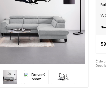
Far
Veľ
Nie
59
Číslo p
Doplnko