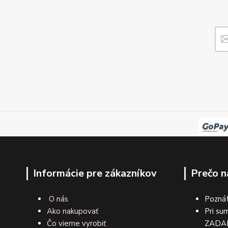
Informácie pre zákazníkov
Prečo n
O nás
Poznát
Ako nakupovať
Pri su
Čo vieme vyrobiť
ZA