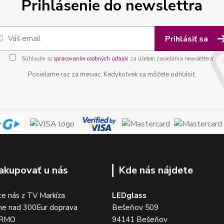
Prihlásenie do newslettra
Prihlásiť sa
Súhlasím so
spracovaním osobných údajov
za účelom zasielania newslettera.
Posielame raz za mesiac. Kedykoľvek sa môžete odhlásiť.
akupovať u nás
Kde nás nájdete
e nás z TV Markíza
LEDglass
me nad 300Eur doprava
Bešeňov 509
DARMO
94141 Bešeňov