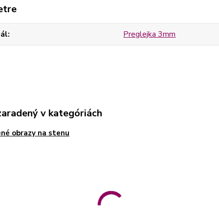
etre
ál
Preglejka 3mm
zaradený v kategóriách
né obrazy na stenu