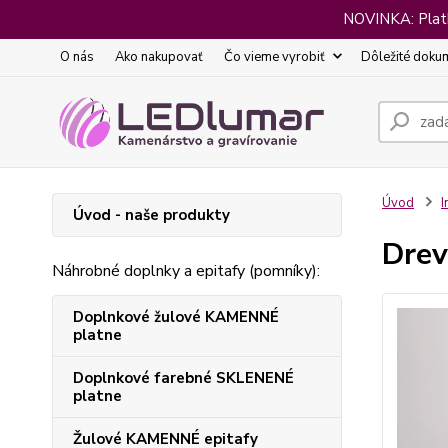
NOVINKA: Platba
O nás
Ako nakupovať
Čo vieme vyrobiť
Dôležité doku
Úvod
I
Úvod - naše produkty
Drev
Náhrobné doplnky a epitafy (pomníky):
Doplnkové žulové KAMENNÉ
platne
Doplnkové farebné SKLENENÉ
platne
Žulové KAMENNÉ epitafy