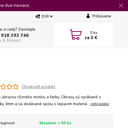
na dva mesiace.
Prihlásenie
EUR
e si rady? Zavolajte.
0
ks
 918 393 746
za
0 €
a, 8-16 hod.)
Ohodnotiť produkt
 obrazov rôzneho motívu a farby. Obrazy sú vyrábané z
jky 3mm a sú dodávané spolu s lepiacim materiá...
celý popis
tupnosť
Skladom > 50 ks