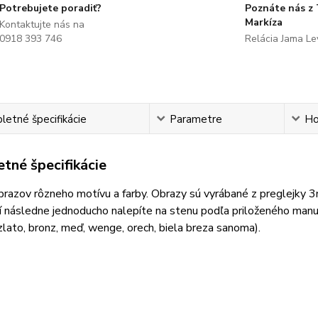
Potrebujete poradiť?
Poznáte nás z
Markíza
Kontaktujte nás na
0918 393 746
Relácia Jama L
etné špecifikácie
Parametre
Ho
tné špecifikácie
razov rôzneho motívu a farby. Obrazy sú vyrábané z preglejky 
 následne jednoducho nalepíte na stenu podľa priloženého manuá
 zlato, bronz, meď, wenge, orech, biela breza sanoma).