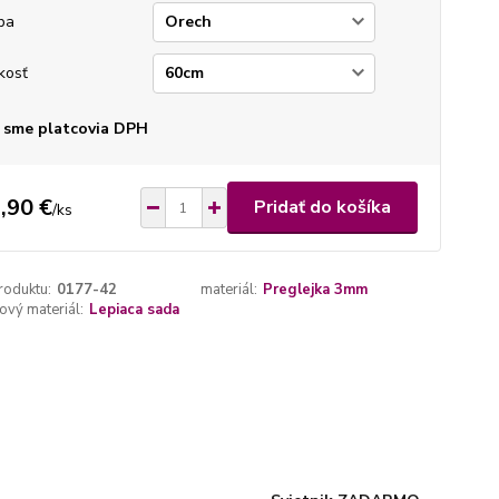
ba
kosť
 sme platcovia DPH
,90 €
Pridať do košíka
/
ks
roduktu:
0177-42
materiál:
Preglejka 3mm
vý materiál:
Lepiaca sada