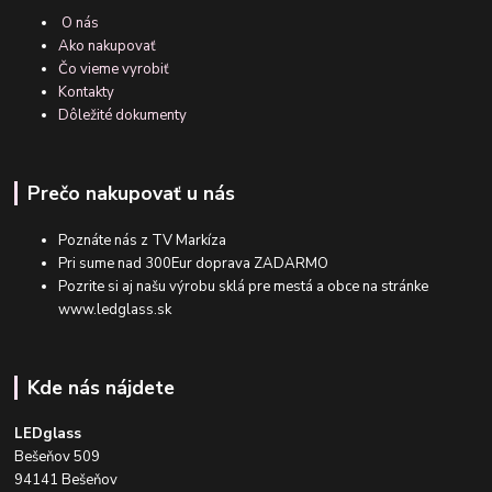
O nás
Ako nakupovať
Čo vieme vyrobiť
Kontakty
Dôležité dokumenty
Prečo nakupovať u nás
Poznáte nás z TV Markíza
Pri sume nad 300Eur doprava ZADARMO
Pozrite si aj našu výrobu sklá pre mestá a obce na stránke
www.ledglass.sk
Kde nás nájdete
LEDglass
Bešeňov 509
94141 Bešeňov