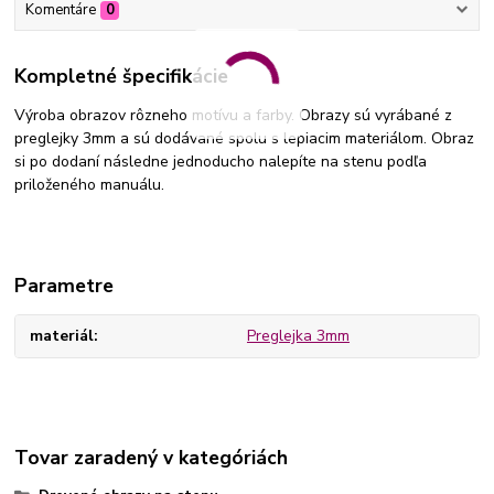
Komentáre
0
Kompletné špecifikácie
Výroba obrazov rôzneho motívu a farby. Obrazy sú vyrábané z
preglejky 3mm a sú dodávané spolu s lepiacim materiálom. Obraz
si po dodaní následne jednoducho nalepíte na stenu podľa
priloženého manuálu.
Parametre
materiál
Preglejka 3mm
Tovar zaradený v kategóriách