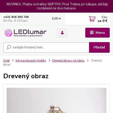
NOVINKA: Platba na tretiny SKIP PAY. Prvá Tretina pri nákupe, ďalšie
rozdelené na dva mesiace.
0
ks
+421 918 393 746
EUR
za
0 €
(Po-Pia, 8-16 hod.)
Menu
Hľadať
Úvod
Iné gravírované výrobky
Drevené obrazy na stenu
Drevený
obraz
Drevený obraz