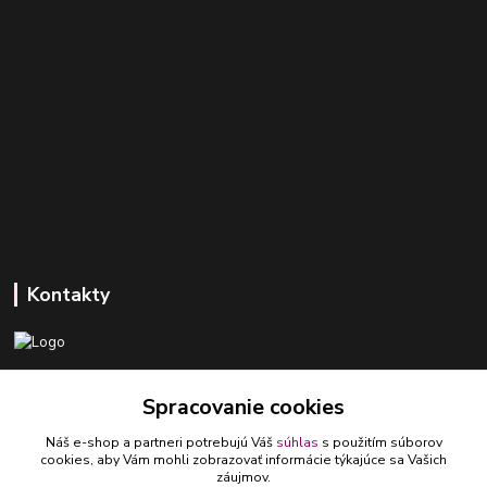
Kontakty
+421 918 393 746
Spracovanie cookies
(Po-Pia, 8-16 hod.)
Náš e-shop a partneri potrebujú Váš
súhlas
s použitím súborov
ledlumar@ledlumar.sk
cookies, aby Vám mohli zobrazovať informácie týkajúce sa Vašich
záujmov.