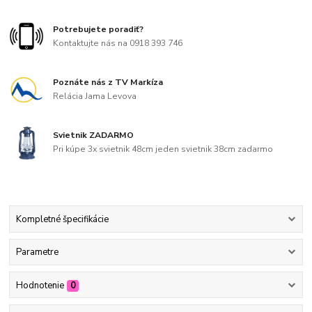
Potrebujete poradiť?
Kontaktujte nás na 0918 393 746
Poznáte nás z TV Markíza
Relácia Jama Levova
Svietnik ZADARMO
Pri kúpe 3x svietnik 48cm jeden svietnik 38cm zadarmo
Kompletné špecifikácie
Parametre
Hodnotenie
0