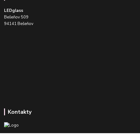
LEDglass
Bešeňov 509
94141 Bešeňov
Kontakty
+421 918 393 746