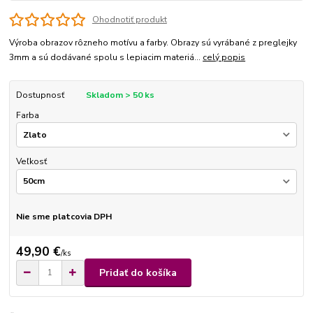
Ohodnotiť produkt
Výroba obrazov rôzneho motívu a farby. Obrazy sú vyrábané z preglejky
3mm a sú dodávané spolu s lepiacim materiá...
celý popis
Dostupnosť
Skladom > 50 ks
Farba
Veľkosť
Nie sme platcovia DPH
49,90 €
/
ks
Pridať do košíka