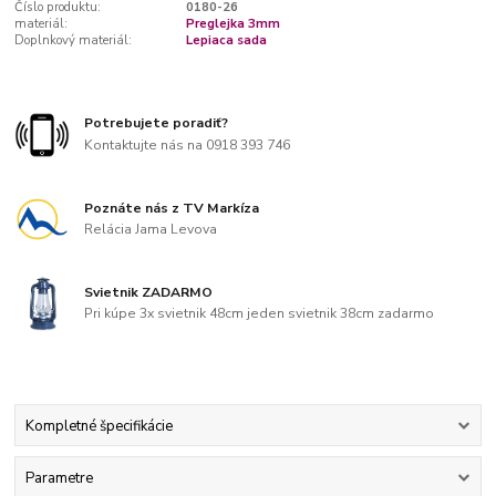
Číslo produktu:
0180-26
materiál:
Preglejka 3mm
Doplnkový materiál:
Lepiaca sada
Potrebujete poradiť?
Kontaktujte nás na 0918 393 746
Poznáte nás z TV Markíza
Relácia Jama Levova
Svietnik ZADARMO
Pri kúpe 3x svietnik 48cm jeden svietnik 38cm zadarmo
Kompletné špecifikácie
Parametre