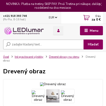
NOVINKA: Platba na tretiny SKIP PAY. Prvá Tretina pri nákupe, ďalšie
rozdelené na dva mesiace.
0
ks
+421 918 393 746
EUR
za
0 €
(Po-Pia, 8-16 hod.)
Menu
Hľadať
Úvod
Iné gravírované výrobky
Drevené obrazy na stenu
Drevený
obraz
Drevený obraz