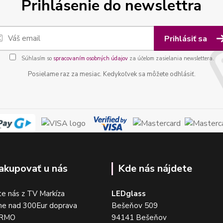
Prihlásenie do newslettra
Prihlásiť sa
Súhlasím so
spracovaním osobných údajov
za účelom zasielania newslettera.
Posielame raz za mesiac. Kedykoľvek sa môžete odhlásiť.
akupovať u nás
Kde nás nájdete
e nás z TV Markíza
LEDglass
me nad 300Eur doprava
Bešeňov 509
DARMO
94141 Bešeňov