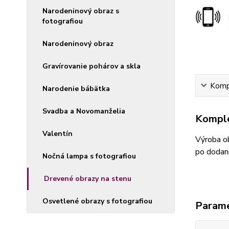
Narodeninový obraz s
fotografiou
Narodeninový obraz
Gravírovanie pohárov a skla
Kompl
Narodenie bábätka
Svadba a Novomanželia
Komple
Valentín
Výroba ob
po dodaní
Nočná lampa s fotografiou
Drevené obrazy na stenu
Osvetlené obrazy s fotografiou
Param