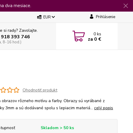
na dva mesiace.
Prihlásenie
EUR
e si rady? Zavolajte.
0
ks
 918 393 746
za
0 €
a, 8-16 hod.)
Ohodnotiť produkt
 obrazov rôzneho motívu a farby. Obrazy sú vyrábané z
jky 3mm a sú dodávané spolu s lepiacim materiá...
celý popis
tupnosť
Skladom > 50 ks