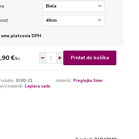
ba
kosť
 sme platcovia DPH
,90 €
Pridať do košíka
/
ks
roduktu:
0180-21
materiál:
Preglejka 3mm
vý materiál:
Lepiaca sada