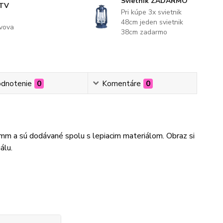
Svietnik ZADARMO
 TV
Pri kúpe 3x svietnik
48cm jeden svietnik
evova
38cm zadarmo
dnotenie
0
Komentáre
0
3mm a sú dodávané spolu s lepiacim materiálom. Obraz si
álu.