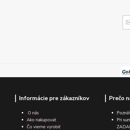
Informácie pre zákazníkov
Prečo n
O nás
Poznát
Ako nakupovať
Pri su
Čo vieme vyrobiť
ZA