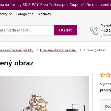
 na tretiny SKIP PAY. Prvá Tretina pri nákupe, ďalšie rozdelené 
menty
Fotogaléria
Kontakty
Neviet
Hľadať
+421
(Po-Pi
né gravírované výrobky
Drevené obrazy na stenu
Drevený obraz
ený obraz
Výroba
pregle
Dos