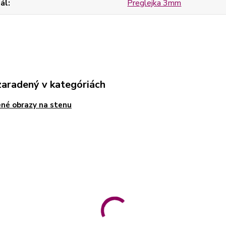
ál
Preglejka 3mm
zaradený v kategóriách
né obrazy na stenu