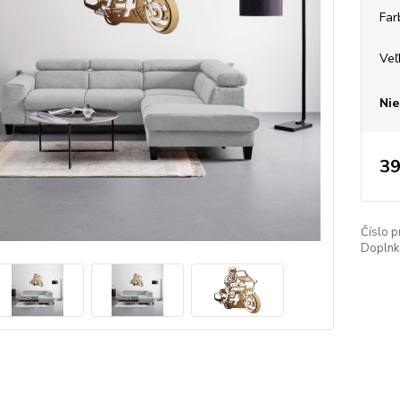
Far
Veľ
Nie
39
Číslo p
Doplnko