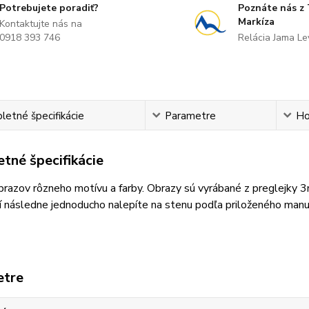
Potrebujete poradiť?
Poznáte nás z
Markíza
Kontaktujte nás na
0918 393 746
Relácia Jama L
etné špecifikácie
Parametre
Ho
tné špecifikácie
razov rôzneho motívu a farby. Obrazy sú vyrábané z preglejky 
 následne jednoducho nalepíte na stenu podľa priloženého manu
etre