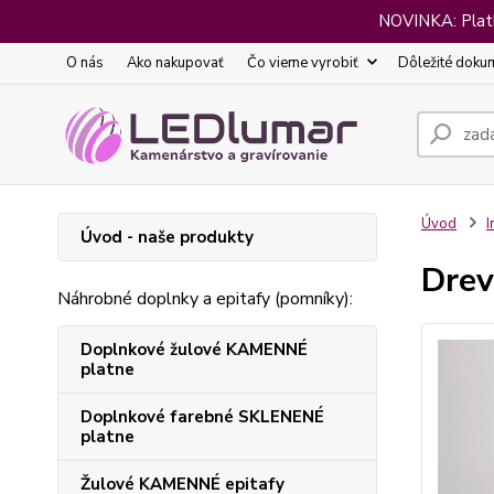
NOVINKA: Platba
O nás
Ako nakupovať
Čo vieme vyrobiť
Dôležité doku
Úvod
I
Úvod - naše produkty
Drev
Náhrobné doplnky a epitafy (pomníky):
Doplnkové žulové KAMENNÉ
platne
Doplnkové farebné SKLENENÉ
platne
Žulové KAMENNÉ epitafy