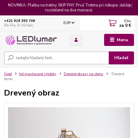
NOVINKA: Platba na tretiny SKIP PAY. Prvá Tretina pri nákupe, ďalšie
rozdelené na dva mesiace.
0
ks
+421 918 393 746
EUR
za
0 €
(Po-Pia, 8-16 hod.)
Menu
Hľadať
Úvod
Iné gravírované výrobky
Drevené obrazy na stenu
Drevený
obraz
Drevený obraz