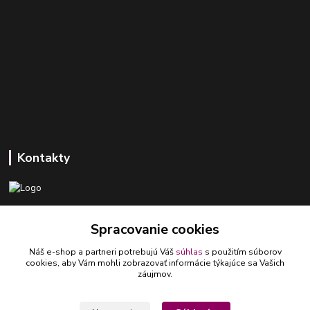
Kontakty
+421 918 393 746
Spracovanie cookies
(Po-Pia, 8-16 hod.)
Náš e-shop a partneri potrebujú Váš
súhlas
s použitím súborov
ledlumar@ledlumar.sk
cookies, aby Vám mohli zobrazovať informácie týkajúce sa Vašich
záujmov.