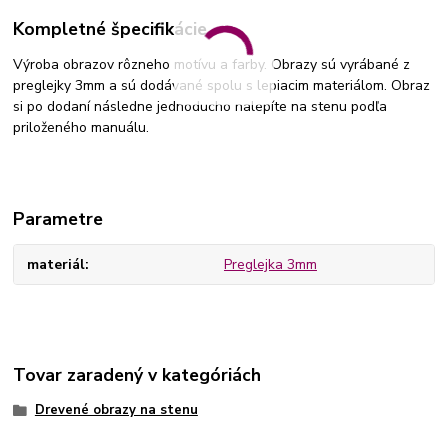
Kompletné špecifikácie
Výroba obrazov rôzneho motívu a farby. Obrazy sú vyrábané z
preglejky 3mm a sú dodávané spolu s lepiacim materiálom. Obraz
si po dodaní následne jednoducho nalepíte na stenu podľa
priloženého manuálu.
Parametre
materiál
Preglejka 3mm
Tovar zaradený v kategóriách
Drevené obrazy na stenu