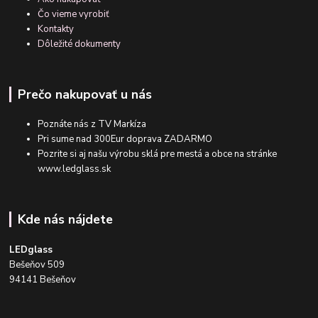
Čo vieme vyrobiť
Kontakty
Dôležité dokumenty
Prečo nakupovať u nás
Poznáte nás z TV Markíza
Pri sume nad 300Eur doprava ZADARMO
Pozrite si aj našu výrobu sklá pre mestá a obce na stránke
www.ledglass.sk
Kde nás nájdete
LEDglass
Bešeňov 509
94141 Bešeňov