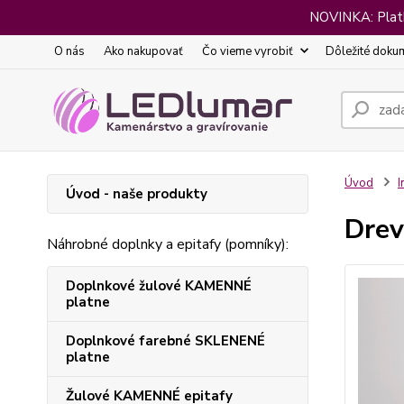
NOVINKA: Platba
O nás
Ako nakupovať
Čo vieme vyrobiť
Dôležité doku
Úvod
I
Úvod - naše produkty
Drev
Náhrobné doplnky a epitafy (pomníky):
Doplnkové žulové KAMENNÉ
platne
Doplnkové farebné SKLENENÉ
platne
Žulové KAMENNÉ epitafy