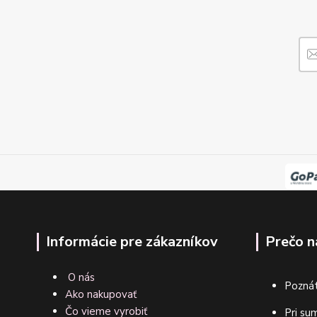
Informácie pre zákazníkov
Prečo n
O nás
Poznát
Ako nakupovať
Čo vieme vyrobiť
Pri su