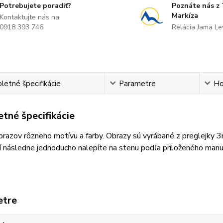
Potrebujete poradiť?
Poznáte nás z
Markíza
Kontaktujte nás na
0918 393 746
Relácia Jama L
etné špecifikácie
Parametre
Ho
tné špecifikácie
razov rôzneho motívu a farby. Obrazy sú vyrábané z preglejky 
 následne jednoducho nalepíte na stenu podľa priloženého manu
etre