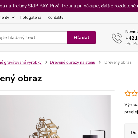
 na tretiny SKIP PAY. Prvá Tretina pri nákupe, ďalšie rozdelené 
menty
Fotogaléria
Kontakty
Neviet
Hľadať
+421
(Po-Pi
né gravírované výrobky
Drevené obrazy na stenu
Drevený obraz
ený obraz
Výroba
pregle
Dos