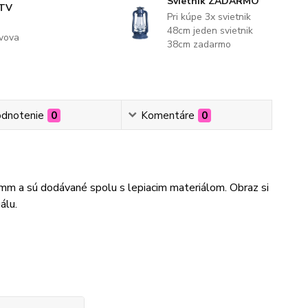
Svietnik ZADARMO
 TV
Pri kúpe 3x svietnik
48cm jeden svietnik
evova
38cm zadarmo
dnotenie
0
Komentáre
0
3mm a sú dodávané spolu s lepiacim materiálom. Obraz si
álu.