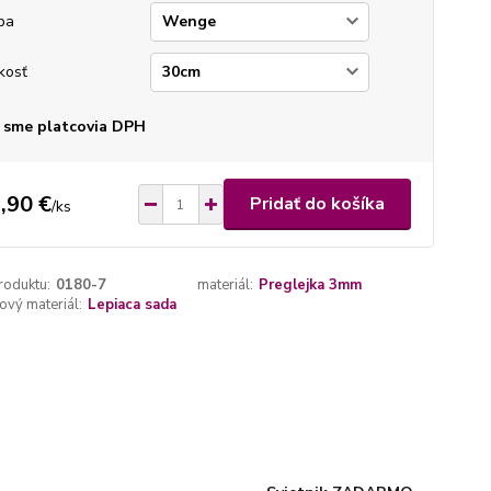
ba
kosť
 sme platcovia DPH
,90 €
Pridať do košíka
/
ks
roduktu:
0180-7
materiál:
Preglejka 3mm
vý materiál:
Lepiaca sada