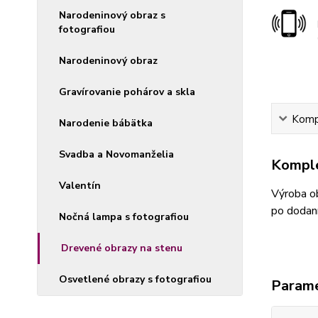
Narodeninový obraz s
fotografiou
Narodeninový obraz
Gravírovanie pohárov a skla
Kompl
Narodenie bábätka
Svadba a Novomanželia
Komple
Valentín
Výroba ob
po dodaní
Nočná lampa s fotografiou
Drevené obrazy na stenu
Osvetlené obrazy s fotografiou
Param