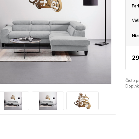
Far
Veľ
Nie
29
Číslo p
Doplnko