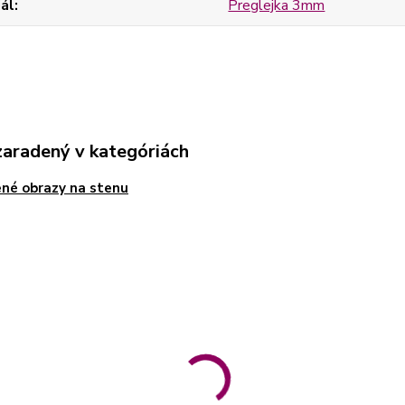
ál
Preglejka 3mm
zaradený v kategóriách
né obrazy na stenu