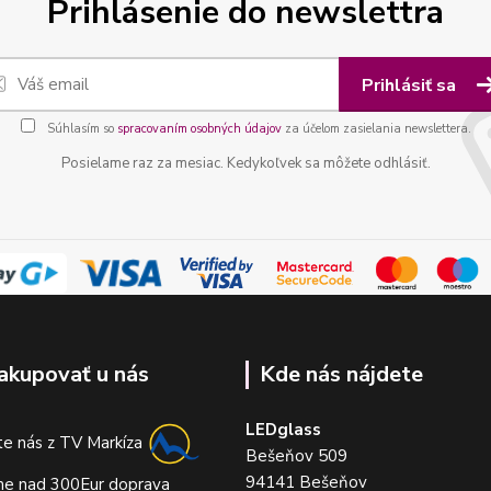
Prihlásenie do newslettra
Prihlásiť sa
Súhlasím so
spracovaním osobných údajov
za účelom zasielania newslettera.
Posielame raz za mesiac. Kedykoľvek sa môžete odhlásiť.
akupovať u nás
Kde nás nájdete
LEDglass
e nás z TV Markíza
Bešeňov 509
94141 Bešeňov
me nad 300Eur doprava