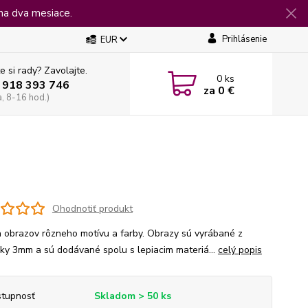
na dva mesiace.
Prihlásenie
EUR
e si rady? Zavolajte.
0
ks
 918 393 746
za
0 €
a, 8-16 hod.)
Ohodnotiť produkt
 obrazov rôzneho motívu a farby. Obrazy sú vyrábané z
jky 3mm a sú dodávané spolu s lepiacim materiá...
celý popis
tupnosť
Skladom > 50 ks