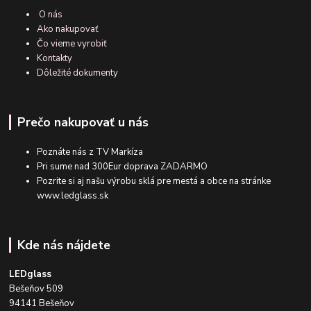
O nás
Ako nakupovať
Čo vieme vyrobiť
Kontakty
Dôležité dokumenty
Prečo nakupovať u nás
Poznáte nás z TV Markíza
Pri sume nad 300Eur doprava ZADARMO
Pozrite si aj našu výrobu sklá pre mestá a obce na stránke
www.ledglass.sk
Kde nás nájdete
LEDglass
Bešeňov 509
94141 Bešeňov