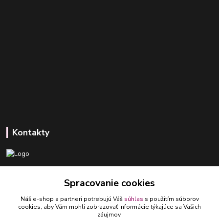
Kontakty
+421 918 393 746
Spracovanie cookies
(Po-Pia, 8-16 hod.)
Náš e-shop a partneri potrebujú Váš
súhlas
s použitím súborov
ledlumar@ledlumar.sk
cookies, aby Vám mohli zobrazovať informácie týkajúce sa Vašich
záujmov.