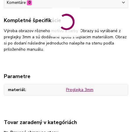
Komentáre
0
Kompletné špecifikácie
Výroba obrazov rôzneho motívu a farby. Obrazy sú vyrábané z
preglejky 3mm a sú dodávané spolu s lepiacim materiálom. Obraz
si po dodaní následne jednoducho nalepíte na stenu podľa
priloženého manuálu.
Parametre
materiál
Preglejka 3mm
Tovar zaradený v kategóriách