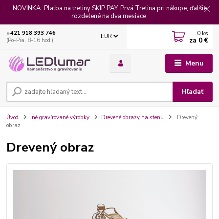
NOVINKA: Platba na tretiny SKIP PAY. Prvá Tretina pri nákupe, ďalšie
rozdelené na dva mesiace.
0
ks
+421 918 393 746
EUR
za
0 €
(Po-Pia, 8-16 hod.)
Menu
Hľadať
Úvod
Iné gravírované výrobky
Drevené obrazy na stenu
Drevený
obraz
Drevený obraz