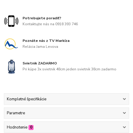
Potrebujete poradiť?
Kontaktujte nás na 0918 393 746
Poznáte nás z TV Markíza
Relácia Jama Levova
Svietnik ZADARMO
Pri kúpe 3x svietnik 48cm jeden svietnik 38cm zadarmo
Kompletné špecifikácie
Parametre
Hodnotenie
0