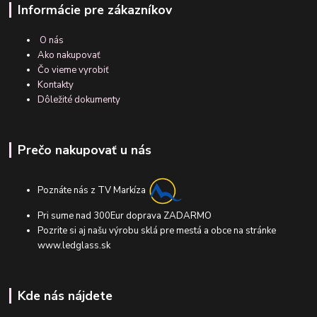
Informácie pre zákazníkov
O nás
Ako nakupovať
Čo vieme vyrobiť
Kontakty
Dôležité dokumenty
Prečo nakupovať u nás
Poznáte nás z TV Markíza
Pri sume nad 300Eur doprava ZADARMO
Pozrite si aj našu výrobu sklá pre mestá a obce na stránke
www.ledglass.sk
Kde nás nájdete