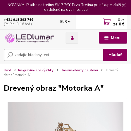
NOVINKA: Platba na tretiny SKIP PAY. Prvá Tretina pri nákupe, ďalšie
rozdelené na dva mesiace.
0
ks
+421 918 393 746
EUR
za
0 €
(Po-Pia, 8-16 hod.)
Menu
Hľadať
Úvod
Iné gravírované výrobky
Drevené obrazy na stenu
Drevený
obraz "Motorka A"
Drevený obraz "Motorka A"