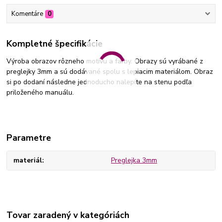
Komentáre
0
Kompletné špecifikácie
Výroba obrazov rôzneho motívu a farby. Obrazy sú vyrábané z
preglejky 3mm a sú dodávané spolu s lepiacim materiálom. Obraz
si po dodaní následne jednoducho nalepíte na stenu podľa
priloženého manuálu.
Parametre
materiál
Preglejka 3mm
Tovar zaradený v kategóriách