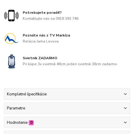
Potrebujete poradiť?
Kontaktujte nás na 0918 393 746
Poznáte nás z TV Markíza
Relácia Jama Levova
Svietnik ZADARMO
Pri kúpe 3x svietnik 48cm jeden svietnik 38cm zadarmo
Kompletné špecifikácie
Parametre
Hodnotenie
0