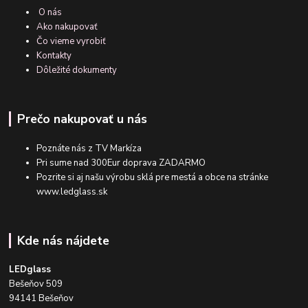
O nás
Ako nakupovať
Čo vieme vyrobiť
Kontakty
Dôležité dokumenty
Prečo nakupovať u nás
Poznáte nás z TV Markíza
Pri sume nad 300Eur doprava ZADARMO
Pozrite si aj našu výrobu sklá pre mestá a obce na stránke
www.ledglass.sk
Kde nás nájdete
LEDglass
Bešeňov 509
94141 Bešeňov