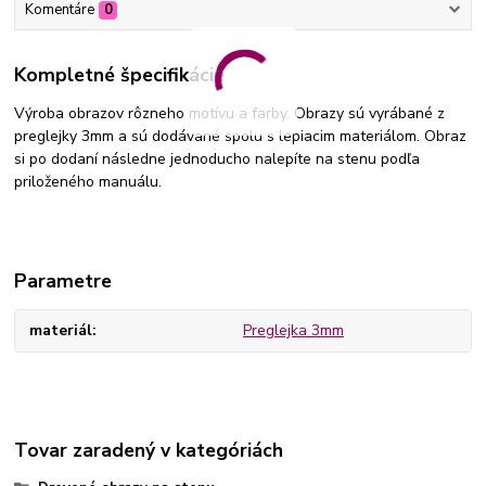
Komentáre
0
Kompletné špecifikácie
Výroba obrazov rôzneho motívu a farby. Obrazy sú vyrábané z
preglejky 3mm a sú dodávané spolu s lepiacim materiálom. Obraz
si po dodaní následne jednoducho nalepíte na stenu podľa
priloženého manuálu.
Parametre
materiál
Preglejka 3mm
Tovar zaradený v kategóriách