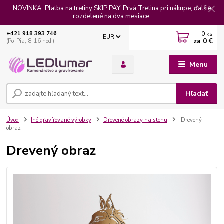
NOVINKA: Platba na tretiny SKIP PAY. Prvá Tretina pri nákupe, ďalšie
rozdelené na dva mesiace.
0
ks
+421 918 393 746
EUR
za
0 €
(Po-Pia, 8-16 hod.)
Menu
Hľadať
Úvod
Iné gravírované výrobky
Drevené obrazy na stenu
Drevený
obraz
Drevený obraz