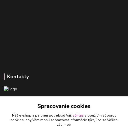
Kontakty
+421 918 393 746
Spracovanie cookies
(Po-Pia, 8-16 hod.)
Náš e-shop a partneri potrebujú Váš
súhlas
s použitím súborov
ledlumar@ledlumar.sk
cookies, aby Vám mohli zobrazovať informácie týkajúce sa Vašich
záujmov.