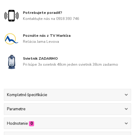
Potrebujete poradiť?
Kontaktujte nás na 0918 393 746
Poznáte nás z TV Markíza
Relácia Jama Levova
Svietnik ZADARMO
Pri kúpe 3x svietnik 48cm jeden svietnik 38cm zadarmo
Kompletné špecifikácie
Parametre
Hodnotenie
0