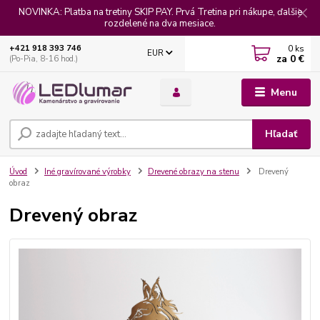
NOVINKA: Platba na tretiny SKIP PAY. Prvá Tretina pri nákupe, ďalšie
rozdelené na dva mesiace.
0
ks
+421 918 393 746
EUR
za
0 €
(Po-Pia, 8-16 hod.)
Menu
Hľadať
Úvod
Iné gravírované výrobky
Drevené obrazy na stenu
Drevený
obraz
Drevený obraz