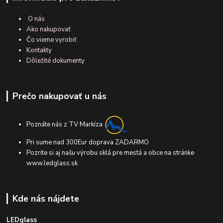
O nás
Ako nakupovať
Čo vieme vyrobiť
Kontakty
Dôležité dokumenty
Prečo nakupovať u nás
Poznáte nás z TV Markíza
Pri sume nad 300Eur doprava ZADARMO
Pozrite si aj našu výrobu sklá pre mestá a obce na stránke
www.ledglass.sk
Kde nás nájdete
LEDglass