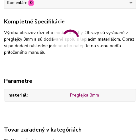
Komentáre
0
Kompletné špecifikácie
Výroba obrazov rôzneho motívu a farby. Obrazy sú vyrábané z
preglejky 3mm a sú dodávané spolu s lepiacim materiálom. Obraz
si po dodaní následne jednoducho nalepíte na stenu podľa
priloženého manuálu.
Parametre
materiál
Preglejka 3mm
Tovar zaradený v kategóriách