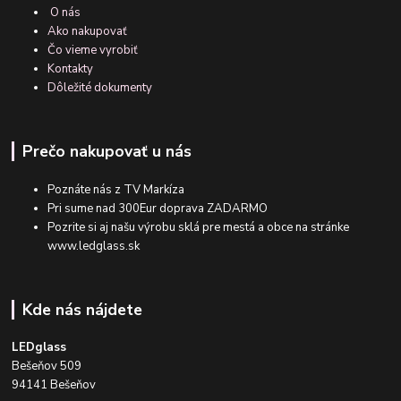
O nás
Ako nakupovať
Čo vieme vyrobiť
Kontakty
Dôležité dokumenty
Prečo nakupovať u nás
Poznáte nás z TV Markíza
Pri sume nad 300Eur doprava ZADARMO
Pozrite si aj našu výrobu sklá pre mestá a obce na stránke
www.ledglass.sk
Kde nás nájdete
LEDglass
Bešeňov 509
94141 Bešeňov