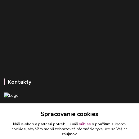
Kontakty
+421 918 393 746
Spracovanie cookies
(Po-Pia, 8-16 hod.)
Náš e-shop a partneri potrebujú Váš
súhlas
s použitím súborov
ledlumar@ledlumar.sk
cookies, aby Vám mohli zobrazovať informácie týkajúce sa Vašich
záujmov.