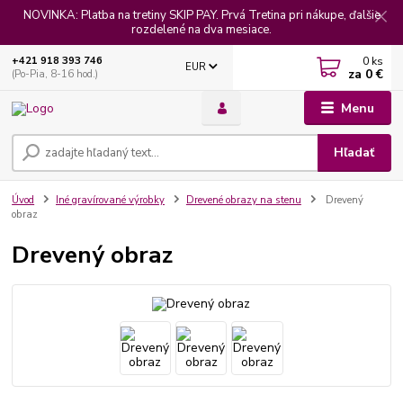
NOVINKA: Platba na tretiny SKIP PAY. Prvá Tretina pri nákupe, ďalšie
rozdelené na dva mesiace.
0
ks
+421 918 393 746
EUR
za
0 €
(Po-Pia, 8-16 hod.)
Menu
Hľadať
Úvod
Iné gravírované výrobky
Drevené obrazy na stenu
Drevený
obraz
Drevený obraz