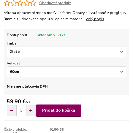
Ohodnotiť produkt
Výroba obrazov rôzneho motívu a farby. Obrazy sú vyrábané z preglejky
3mm a sú dodávané spolu s lepiacim materiá...
celý popis
Dostupnosť
Skladom > 50 ks
Farba
Veľkosť
Nie sme platcovia DPH
59,90 €
/
ks
Pridať do košíka
Číslo produktu:
0180-38