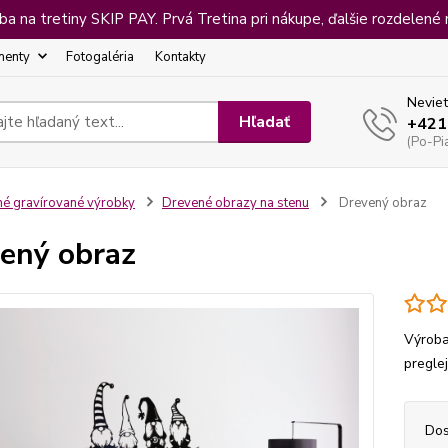
 na tretiny SKIP PAY. Prvá Tretina pri nákupe, ďalšie rozdelené 
menty
Fotogaléria
Kontakty
Neviet
Hľadať
+421
(Po-Pi
né gravírované výrobky
Drevené obrazy na stenu
Drevený obraz
ený obraz
Výroba
pregle
Dos