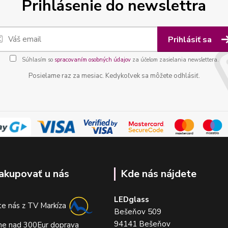
Prihlásenie do newslettra
Prihlásiť sa
Súhlasím so
spracovaním osobných údajov
za účelom zasielania newslettera.
Posielame raz za mesiac. Kedykoľvek sa môžete odhlásiť.
akupovať u nás
Kde nás nájdete
LEDglass
e nás z TV Markíza
Bešeňov 509
94141 Bešeňov
me nad 300Eur doprava