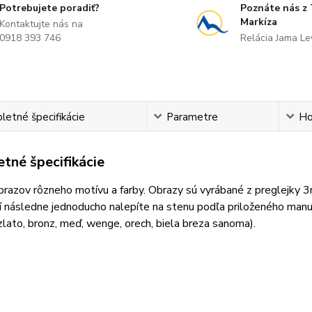
Potrebujete poradiť?
Poznáte nás z
Markíza
Kontaktujte nás na
0918 393 746
Relácia Jama L
etné špecifikácie
Parametre
Ho
tné špecifikácie
razov rôzneho motívu a farby. Obrazy sú vyrábané z preglejky 
 následne jednoducho nalepíte na stenu podľa priloženého manuá
 zlato, bronz, meď, wenge, orech, biela breza sanoma).