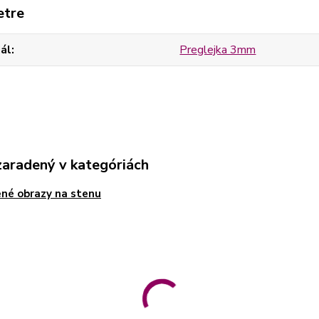
etre
ál
Preglejka 3mm
zaradený v kategóriách
né obrazy na stenu