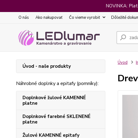
NOVINKA: Platba
O nás
Ako nakupovať
Čo vieme vyrobiť
Dôležité doku
Úvod
I
Úvod - naše produkty
Drev
Náhrobné doplnky a epitafy (pomníky):
Doplnkové žulové KAMENNÉ
platne
Doplnkové farebné SKLENENÉ
platne
Žulové KAMENNÉ epitafy