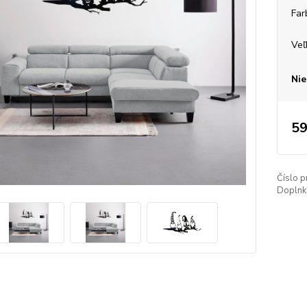
Far
Veľ
Nie
59
Číslo p
Doplnko