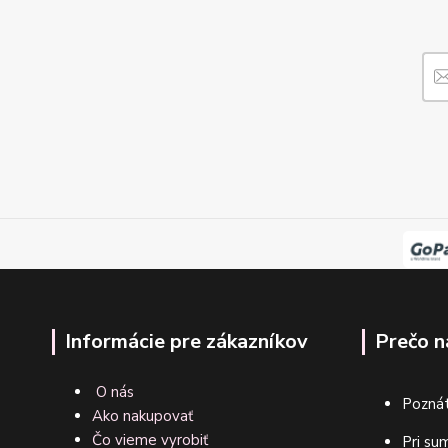
Informácie pre zákazníkov
Prečo n
O nás
Poznát
Ako nakupovať
Čo vieme vyrobiť
Pri su