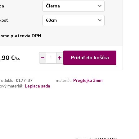
ba
kosť
 sme platcovia DPH
,90 €
Pridať do košíka
/
ks
roduktu:
0177-37
materiál:
Preglejka 3mm
vý materiál:
Lepiaca sada