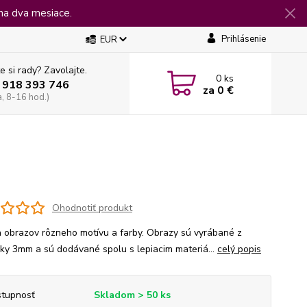
na dva mesiace.
Prihlásenie
EUR
e si rady? Zavolajte.
0
ks
 918 393 746
za
0 €
a, 8-16 hod.)
Ohodnotiť produkt
 obrazov rôzneho motívu a farby. Obrazy sú vyrábané z
jky 3mm a sú dodávané spolu s lepiacim materiá...
celý popis
tupnosť
Skladom > 50 ks