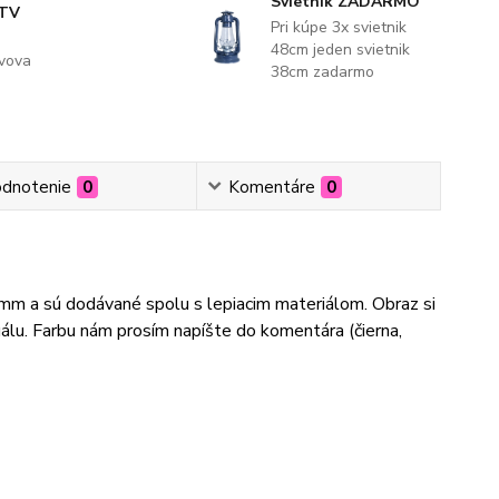
Svietnik ZADARMO
 TV
Pri kúpe 3x svietnik
48cm jeden svietnik
evova
38cm zadarmo
dnotenie
0
Komentáre
0
3mm a sú dodávané spolu s lepiacim materiálom. Obraz si
lu. Farbu nám prosím napíšte do komentára (čierna,