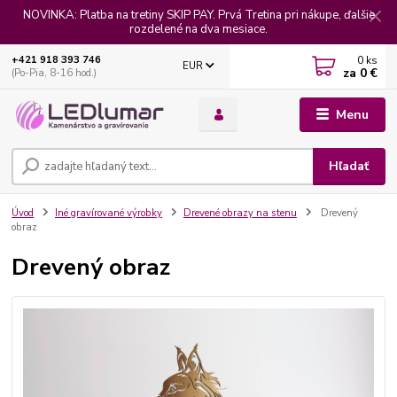
NOVINKA: Platba na tretiny SKIP PAY. Prvá Tretina pri nákupe, ďalšie
rozdelené na dva mesiace.
0
ks
+421 918 393 746
EUR
za
0 €
(Po-Pia, 8-16 hod.)
Menu
Hľadať
Úvod
Iné gravírované výrobky
Drevené obrazy na stenu
Drevený
obraz
Drevený obraz