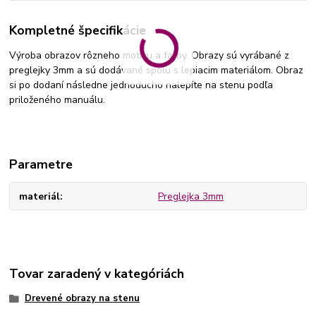
Kompletné špecifikácie
Výroba obrazov rôzneho motívu a farby. Obrazy sú vyrábané z
preglejky 3mm a sú dodávané spolu s lepiacim materiálom. Obraz
si po dodaní následne jednoducho nalepíte na stenu podľa
priloženého manuálu.
Parametre
materiál
Preglejka 3mm
Tovar zaradený v kategóriách
Drevené obrazy na stenu