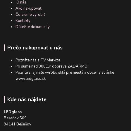
O nás
Ako nakupovať
Čo vieme vyrobiť
Kontakty
Dôležité dokumenty
Prečo nakupovať u nás
Poznáte nás z TV Markíza
Pri sume nad 300Eur doprava ZADARMO
Pozrite si aj našu výrobu sklá pre mestá a obce na stránke
www.ledglass.sk
Kde nás nájdete
LEDglass
Bešeňov 509
94141 Bešeňov