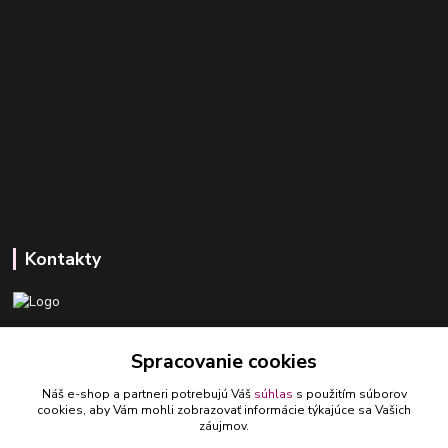
Kontakty
+421 918 393 746
Spracovanie cookies
(Po-Pia, 8-16 hod.)
Náš e-shop a partneri potrebujú Váš
súhlas
s použitím súborov
ledlumar@ledlumar.sk
cookies, aby Vám mohli zobrazovať informácie týkajúce sa Vašich
záujmov.