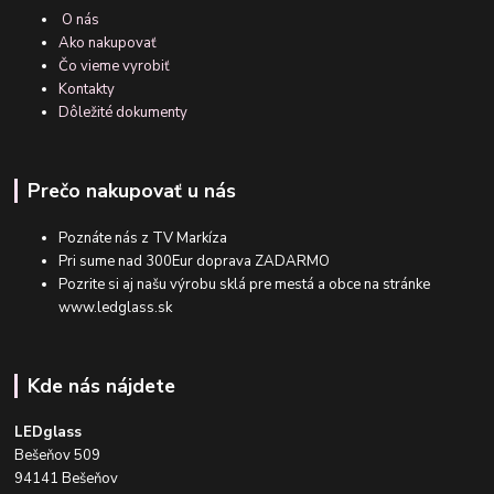
O nás
Ako nakupovať
Čo vieme vyrobiť
Kontakty
Dôležité dokumenty
Prečo nakupovať u nás
Poznáte nás z TV Markíza
Pri sume nad 300Eur doprava ZADARMO
Pozrite si aj našu výrobu sklá pre mestá a obce na stránke
www.ledglass.sk
Kde nás nájdete
LEDglass
Bešeňov 509
94141 Bešeňov