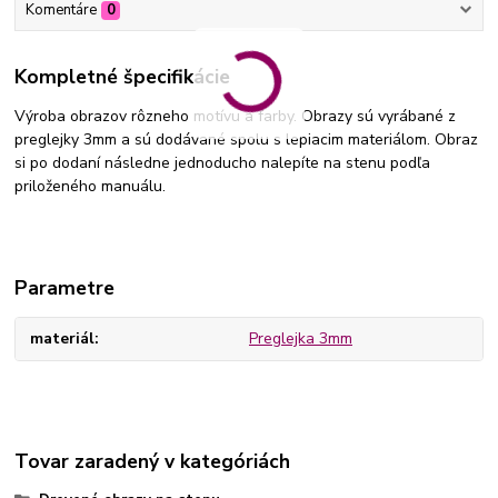
Komentáre
0
Kompletné špecifikácie
Výroba obrazov rôzneho motívu a farby. Obrazy sú vyrábané z
preglejky 3mm a sú dodávané spolu s lepiacim materiálom. Obraz
si po dodaní následne jednoducho nalepíte na stenu podľa
priloženého manuálu.
Parametre
materiál
Preglejka 3mm
Tovar zaradený v kategóriách