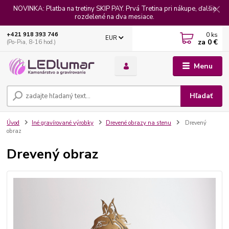
NOVINKA: Platba na tretiny SKIP PAY. Prvá Tretina pri nákupe, ďalšie
rozdelené na dva mesiace.
0
ks
+421 918 393 746
EUR
za
0 €
(Po-Pia, 8-16 hod.)
Menu
Hľadať
Úvod
Iné gravírované výrobky
Drevené obrazy na stenu
Drevený
obraz
Drevený obraz