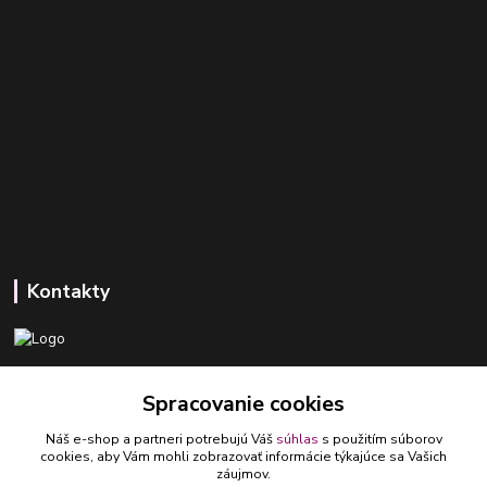
Kontakty
+421 918 393 746
Spracovanie cookies
(Po-Pia, 8-16 hod.)
Náš e-shop a partneri potrebujú Váš
súhlas
s použitím súborov
ledlumar@ledlumar.sk
cookies, aby Vám mohli zobrazovať informácie týkajúce sa Vašich
záujmov.