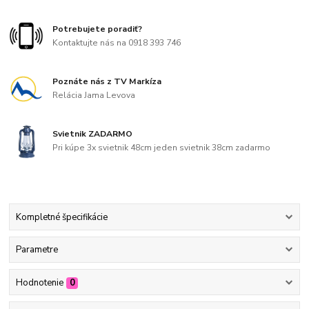
Potrebujete poradiť?
Kontaktujte nás na 0918 393 746
Poznáte nás z TV Markíza
Relácia Jama Levova
Svietnik ZADARMO
Pri kúpe 3x svietnik 48cm jeden svietnik 38cm zadarmo
Kompletné špecifikácie
Parametre
Hodnotenie
0