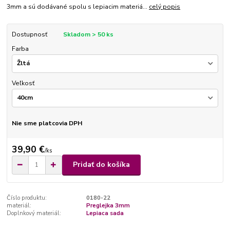
3mm a sú dodávané spolu s lepiacim materiá...
celý popis
Dostupnosť
Skladom > 50 ks
Farba
Veľkosť
Nie sme platcovia DPH
39,90 €
/
ks
Pridať do košíka
Číslo produktu:
0180-22
materiál:
Preglejka 3mm
Doplnkový materiál:
Lepiaca sada