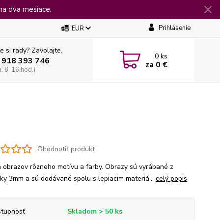
na dva mesiace.
Prihlásenie
EUR
e si rady? Zavolajte.
0
ks
 918 393 746
za
0 €
a, 8-16 hod.)
Ohodnotiť produkt
 obrazov rôzneho motívu a farby. Obrazy sú vyrábané z
jky 3mm a sú dodávané spolu s lepiacim materiá...
celý popis
tupnosť
Skladom > 50 ks