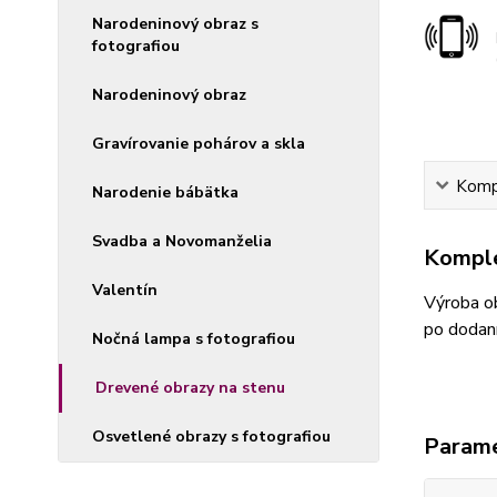
Narodeninový obraz s
fotografiou
Narodeninový obraz
Gravírovanie pohárov a skla
Kompl
Narodenie bábätka
Svadba a Novomanželia
Komple
Valentín
Výroba ob
po dodaní
Nočná lampa s fotografiou
Drevené obrazy na stenu
Osvetlené obrazy s fotografiou
Param