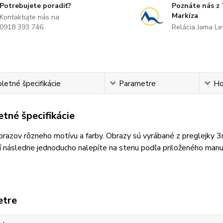
Potrebujete poradiť?
Poznáte nás z
Markíza
Kontaktujte nás na
0918 393 746
Relácia Jama L
etné špecifikácie
Parametre
Ho
tné špecifikácie
razov rôzneho motívu a farby. Obrazy sú vyrábané z preglejky 
 následne jednoducho nalepíte na stenu podľa priloženého manu
etre