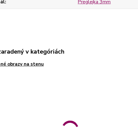
ál
Preglejka 3mm
zaradený v kategóriách
né obrazy na stenu