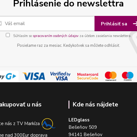
Prihlásenie do newslettra
Prihlásiť sa
Súhlasím so
spracovaním osobných údajov
za účelom zasielania newslettera.
Posielame raz za mesiac. Kedykoľvek sa môžete odhlásiť.
akupovať u nás
Kde nás nájdete
LEDglass
e nás z TV Markíza
Bešeňov 509
94141 Bešeňov
me nad 300Eur doprava