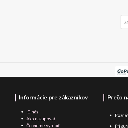
Informácie pre zákazníkov
Prečo n
O nás
Poznát
Ako nakupovať
Čo vieme vyrobiť
Pri su