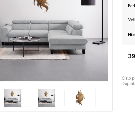
Far
Veľ
Nie
39
Číslo p
Doplnko