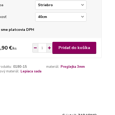
ba
kosť
 sme platcovia DPH
,90 €
Pridať do košíka
/
ks
roduktu:
0180-15
materiál:
Preglejka 3mm
vý materiál:
Lepiaca sada