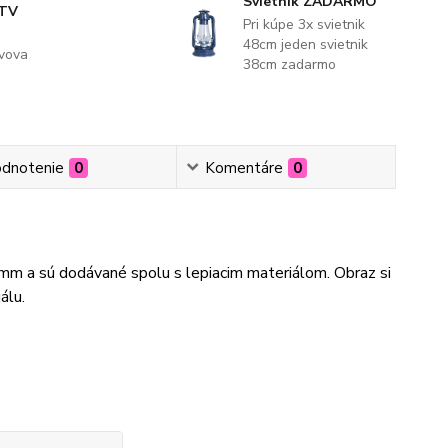
Svietnik ZADARMO
 TV
Pri kúpe 3x svietnik
48cm jeden svietnik
evova
38cm zadarmo
dnotenie
0
Komentáre
0
3mm a sú dodávané spolu s lepiacim materiálom. Obraz si
álu.