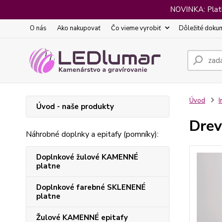
NOVINKA: Platba
O nás
Ako nakupovať
Čo vieme vyrobiť
Dôležité doku
Úvod
I
Úvod - naše produkty
Drev
Náhrobné doplnky a epitafy (pomníky):
Doplnkové žulové KAMENNÉ
platne
Doplnkové farebné SKLENENÉ
platne
Žulové KAMENNÉ epitafy