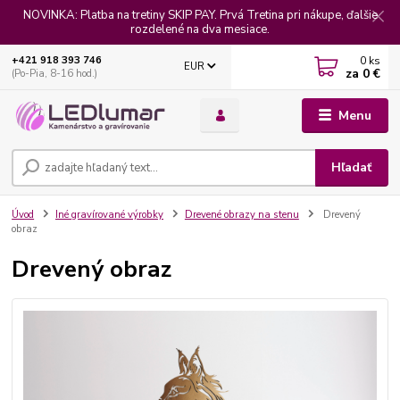
NOVINKA: Platba na tretiny SKIP PAY. Prvá Tretina pri nákupe, ďalšie
rozdelené na dva mesiace.
0
ks
+421 918 393 746
EUR
za
0 €
(Po-Pia, 8-16 hod.)
Menu
Hľadať
Úvod
Iné gravírované výrobky
Drevené obrazy na stenu
Drevený
obraz
Drevený obraz