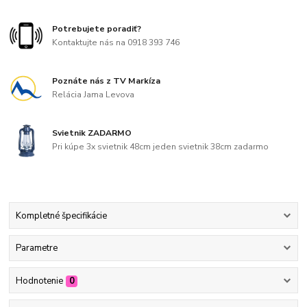
Potrebujete poradiť?
Kontaktujte nás na 0918 393 746
Poznáte nás z TV Markíza
Relácia Jama Levova
Svietnik ZADARMO
Pri kúpe 3x svietnik 48cm jeden svietnik 38cm zadarmo
Kompletné špecifikácie
Parametre
Hodnotenie
0