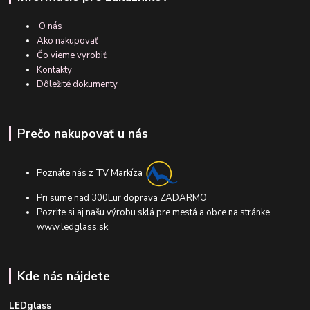
O nás
Ako nakupovať
Čo vieme vyrobiť
Kontakty
Dôležité dokumenty
Prečo nakupovať u nás
Poznáte nás z TV Markíza
Pri sume nad 300Eur doprava ZADARMO
Pozrite si aj našu výrobu sklá pre mestá a obce na stránke
www.ledglass.sk
Kde nás nájdete
LEDglass