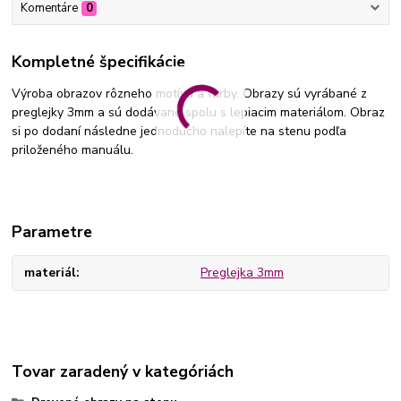
Komentáre
0
Kompletné špecifikácie
Výroba obrazov rôzneho motívu a farby. Obrazy sú vyrábané z
preglejky 3mm a sú dodávané spolu s lepiacim materiálom. Obraz
si po dodaní následne jednoducho nalepíte na stenu podľa
priloženého manuálu.
Parametre
materiál
Preglejka 3mm
Tovar zaradený v kategóriách