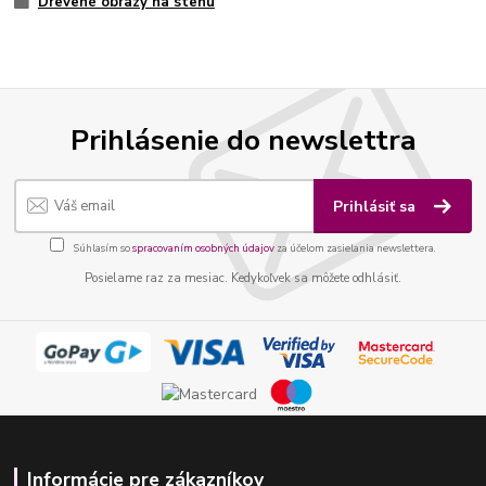
Drevené obrazy na stenu
Prihlásenie do newslettra
Prihlásiť sa
Súhlasím so
spracovaním osobných údajov
za účelom zasielania newslettera.
Posielame raz za mesiac. Kedykoľvek sa môžete odhlásiť.
Informácie pre zákazníkov