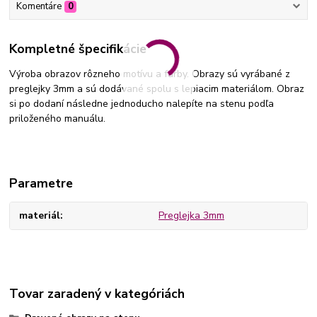
Komentáre
0
Kompletné špecifikácie
Výroba obrazov rôzneho motívu a farby. Obrazy sú vyrábané z
preglejky 3mm a sú dodávané spolu s lepiacim materiálom. Obraz
si po dodaní následne jednoducho nalepíte na stenu podľa
priloženého manuálu.
Parametre
materiál
Preglejka 3mm
Tovar zaradený v kategóriách