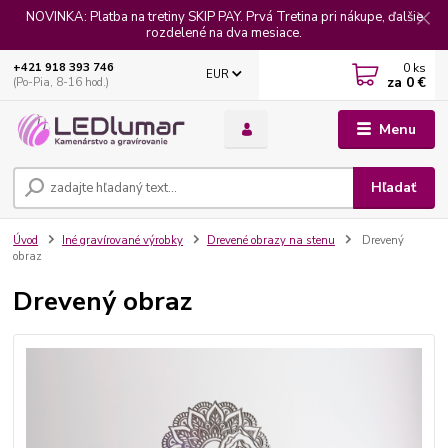
NOVINKA: Platba na tretiny SKIP PAY. Prvá Tretina pri nákupe, ďalšie
rozdelené na dva mesiace.
0
ks
+421 918 393 746
EUR
za
0 €
(Po-Pia, 8-16 hod.)
Menu
Hľadať
Úvod
Iné gravírované výrobky
Drevené obrazy na stenu
Drevený
obraz
Drevený obraz