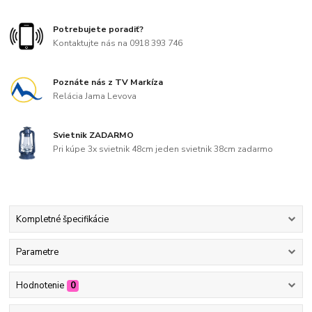
Potrebujete poradiť?
Kontaktujte nás na 0918 393 746
Poznáte nás z TV Markíza
Relácia Jama Levova
Svietnik ZADARMO
Pri kúpe 3x svietnik 48cm jeden svietnik 38cm zadarmo
Kompletné špecifikácie
Parametre
Hodnotenie
0