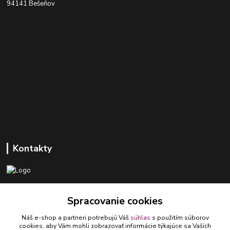
94141 Bešeňov
Kontakty
+421 918 393 746
Spracovanie cookies
(Po-Pia, 8-16 hod.)
Náš e-shop a partneri potrebujú Váš
súhlas
s použitím súborov
ledlumar@ledlumar.sk
cookies, aby Vám mohli zobrazovať informácie týkajúce sa Vašich