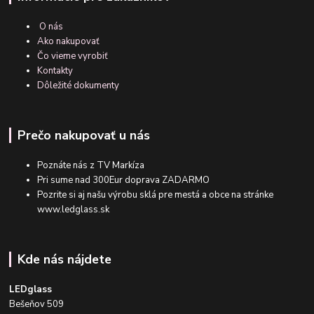
O nás
Ako nakupovať
Čo vieme vyrobiť
Kontakty
Dôležité dokumenty
Prečo nakupovať u nás
Poznáte nás z TV Markíza
Pri sume nad 300Eur doprava ZADARMO
Pozrite si aj našu výrobu sklá pre mestá a obce na stránke
www.ledglass.sk
Kde nás nájdete
LEDglass
Bešeňov 509