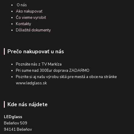
O nás
Ako nakupovať
Čo vieme vyrobiť
Kontakty
Dôležité dokumenty
Prečo nakupovať u nás
Poznáte nás z TV Markíza
Pri sume nad 300Eur doprava ZADARMO
Pozrite si aj našu výrobu sklá pre mestá a obce na stránke
www.ledglass.sk
Kde nás nájdete
LEDglass
Bešeňov 509
94141 Bešeňov