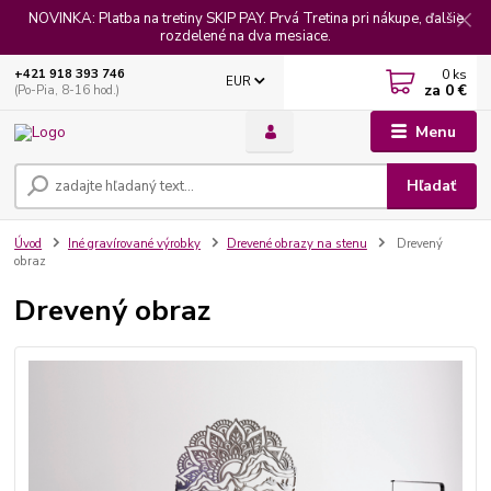
NOVINKA: Platba na tretiny SKIP PAY. Prvá Tretina pri nákupe, ďalšie
rozdelené na dva mesiace.
0
ks
+421 918 393 746
EUR
za
0 €
(Po-Pia, 8-16 hod.)
Menu
Hľadať
Úvod
Iné gravírované výrobky
Drevené obrazy na stenu
Drevený
obraz
Drevený obraz