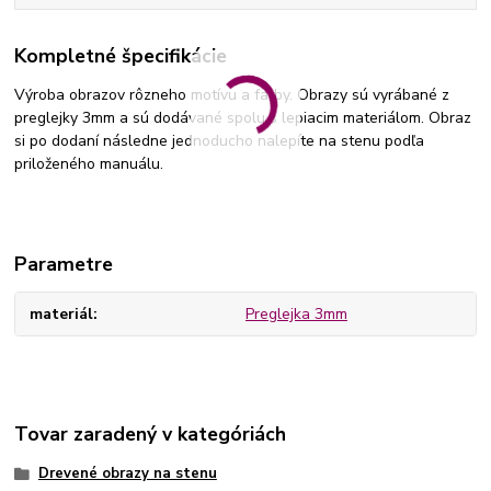
Kompletné špecifikácie
Výroba obrazov rôzneho motívu a farby. Obrazy sú vyrábané z
preglejky 3mm a sú dodávané spolu s lepiacim materiálom. Obraz
si po dodaní následne jednoducho nalepíte na stenu podľa
priloženého manuálu.
Parametre
materiál
Preglejka 3mm
Tovar zaradený v kategóriách
Drevené obrazy na stenu