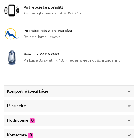
Potrebujete poradiť?
Kontaktujte nás na 0918 393 746
Poznáte nás z TV Markíza
Relácia Jama Levova
Svietnik ZADARMO
Pri kúpe 3x svietnik 48cm jeden svietnik 38cm zadarmo
Kompletné špecifikácie
Parametre
Hodnotenie
0
Komentáre
0