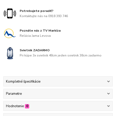
Potrebujete poradiť?
Kontaktujte nás na 0918 393 746
Poznáte nás z TV Markíza
Relácia Jama Levova
Svietnik ZADARMO
Pri kúpe 3x svietnik 48cm jeden svietnik 38cm zadarmo
Kompletné špecifikácie
Parametre
Hodnotenie
0