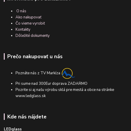
O nás
Ako nakupovať
Čo vieme vyrobiť
Kontakty
Dôležité dokumenty
Prečo nakupovať u nás
Poznáte nás z TV Markíza
Pri sume nad 300Eur doprava ZADARMO
Pozrite si aj našu výrobu sklá pre mestá a obce na stránke
www.ledglass.sk
Kde nás nájdete
LEDglass