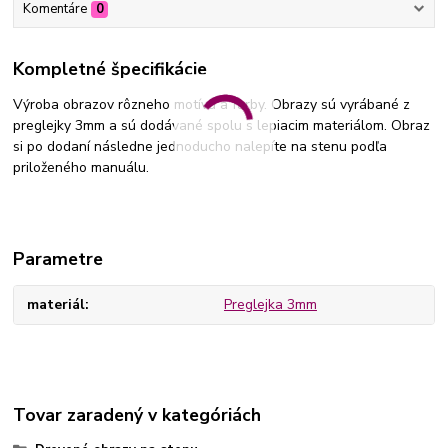
Komentáre
0
Kompletné špecifikácie
Výroba obrazov rôzneho motívu a farby. Obrazy sú vyrábané z
preglejky 3mm a sú dodávané spolu s lepiacim materiálom. Obraz
si po dodaní následne jednoducho nalepíte na stenu podľa
priloženého manuálu.
Parametre
materiál
Preglejka 3mm
Tovar zaradený v kategóriách