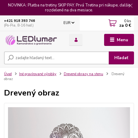
NOVINKA: Platba na tretiny SKIP PAY. Prvá Tretina pri nákupe, ďalšie
rozdelené na dva mesiace.
0
ks
+421 918 393 746
EUR
za
0 €
(Po-Pia, 8-16 hod.)
Menu
Hľadať
Úvod
Iné gravírované výrobky
Drevené obrazy na stenu
Drevený
obraz
Drevený obraz