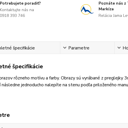
Potrebujete poradiť?
Poznáte nás z
Markíza
Kontaktujte nás na
0918 393 746
Relácia Jama L
etné špecifikácie
Parametre
Ho
tné špecifikácie
razov rôzneho motívu a farby. Obrazy sú vyrábané z preglejky 
 následne jednoducho nalepíte na stenu podľa priloženého manu
etre