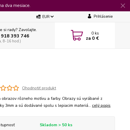
na dva mesiace.
Prihlásenie
EUR
e si rady? Zavolajte.
0
ks
 918 393 746
za
0 €
a, 8-16 hod.)
Ohodnotiť produkt
 obrazov rôzneho motívu a farby. Obrazy sú vyrábané z
jky 3mm a sú dodávané spolu s lepiacim materiá...
celý popis
tupnosť
Skladom > 50 ks