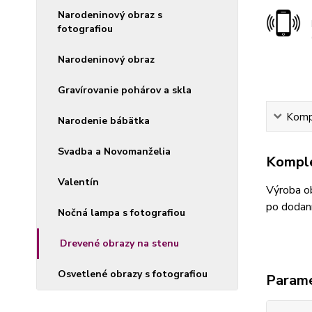
Narodeninový obraz s
fotografiou
Narodeninový obraz
Gravírovanie pohárov a skla
Kompl
Narodenie bábätka
Svadba a Novomanželia
Komple
Valentín
Výroba ob
po dodaní
Nočná lampa s fotografiou
Drevené obrazy na stenu
Osvetlené obrazy s fotografiou
Param