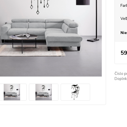
Far
Veľ
Nie
59
Číslo p
Doplnko