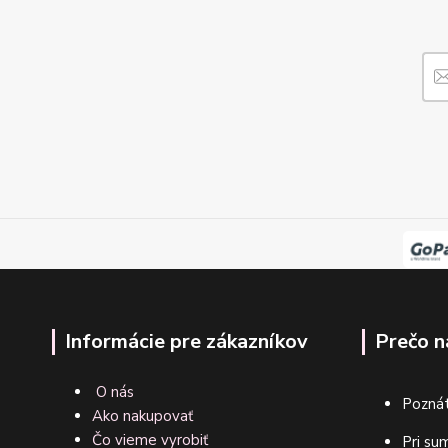
Informácie pre zákazníkov
Prečo n
O nás
Poznát
Ako nakupovať
Čo vieme vyrobiť
Pri su