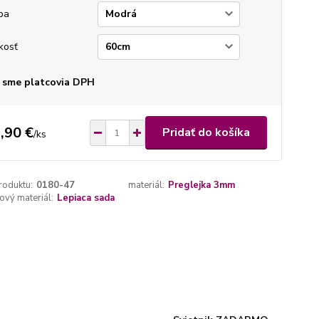
ba
kosť
 sme platcovia DPH
,90 €
Pridať do košíka
/
ks
roduktu:
0180-47
materiál:
Preglejka 3mm
vý materiál:
Lepiaca sada