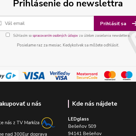
Prihlásenie do newslettra
Prihlásiť sa
Súhlasím so
spracovaním osobných údajov
za účelom zasielania newslettera.
Posielame raz za mesiac. Kedykoľvek sa môžete odhlásiť.
akupovať u nás
Kde nás nájdete
LEDglass
e nás z TV Markíza
Bešeňov 509
94141 Bešeňov
me nad 300Eur doprava