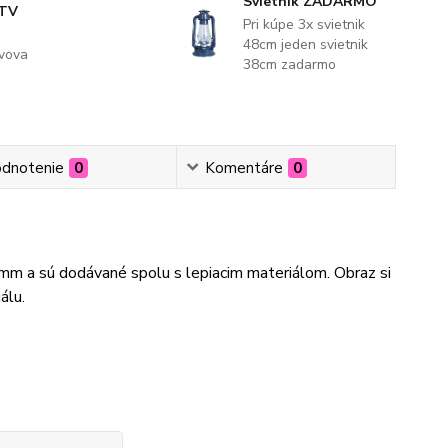
Svietnik ZADARMO
 TV
Pri kúpe 3x svietnik
48cm jeden svietnik
evova
38cm zadarmo
dnotenie
0
Komentáre
0
3mm a sú dodávané spolu s lepiacim materiálom. Obraz si
álu.