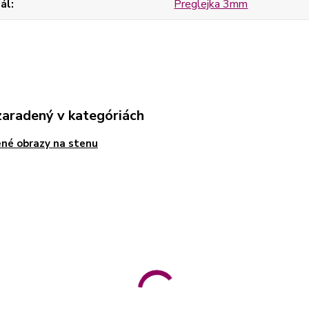
ál
Preglejka 3mm
zaradený v kategóriách
né obrazy na stenu