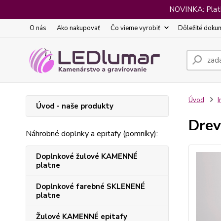
NOVINKA: Platba
O nás
Ako nakupovať
Čo vieme vyrobiť
Dôležité doku
Úvod
I
Úvod - naše produkty
Drev
Náhrobné doplnky a epitafy (pomníky):
Doplnkové žulové KAMENNÉ
platne
Doplnkové farebné SKLENENÉ
platne
Žulové KAMENNÉ epitafy