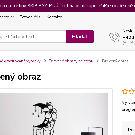
 na tretiny SKIP PAY. Prvá Tretina pri nákupe, ďalšie rozdelené 
menty
Fotogaléria
Kontakty
Neviet
Hľadať
+421
(Po-Pi
né gravírované výrobky
Drevené obrazy na stenu
Drevený obraz
ený obraz
Výroba
pregle
Dos