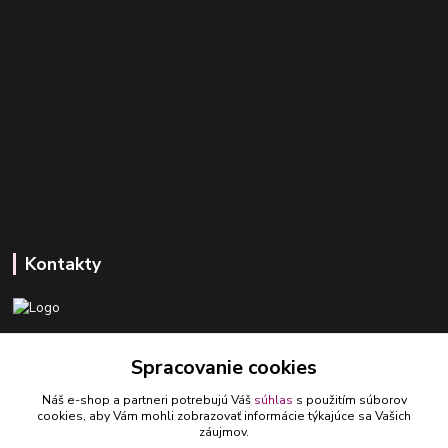
Kontakty
+421 918 393 746
Spracovanie cookies
(Po-Pia, 8-16 hod.)
Náš e-shop a partneri potrebujú Váš
súhlas
s použitím súborov
ledlumar@ledlumar.sk
cookies, aby Vám mohli zobrazovať informácie týkajúce sa Vašich
záujmov.