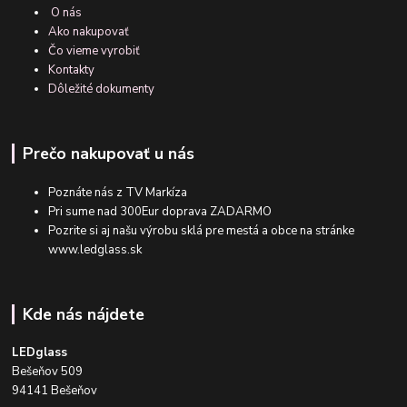
O nás
Ako nakupovať
Čo vieme vyrobiť
Kontakty
Dôležité dokumenty
Prečo nakupovať u nás
Poznáte nás z TV Markíza
Pri sume nad 300Eur doprava ZADARMO
Pozrite si aj našu výrobu sklá pre mestá a obce na stránke
www.ledglass.sk
Kde nás nájdete
LEDglass
Bešeňov 509
94141 Bešeňov