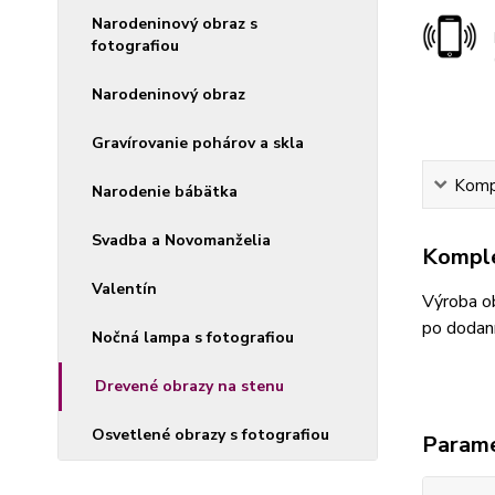
Narodeninový obraz s
fotografiou
Narodeninový obraz
Gravírovanie pohárov a skla
Kompl
Narodenie bábätka
Svadba a Novomanželia
Komple
Valentín
Výroba ob
po dodaní
Nočná lampa s fotografiou
Drevené obrazy na stenu
Osvetlené obrazy s fotografiou
Param