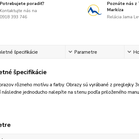
Potrebujete poradiť?
Poznáte nás z
Markíza
Kontaktujte nás na
0918 393 746
Relácia Jama L
etné špecifikácie
Parametre
Ho
tné špecifikácie
razov rôzneho motívu a farby. Obrazy sú vyrábané z preglejky 
 následne jednoducho nalepíte na stenu podľa priloženého manu
etre