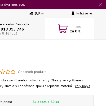
na dva mesiace.
Prihlásenie
EUR
e si rady? Zavolajte.
0
ks
 918 393 746
za
0 €
a, 8-16 hod.)
Ohodnotiť produkt
 obrazov rôzneho motívu a farby. Obrazy sú vyrábané z
jky 3mm a sú dodávané spolu s lepiacim materiá...
celý popis
tupnosť
Skladom > 50 ks