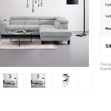
Far
Veľ
Nie
59
Číslo p
Doplnko