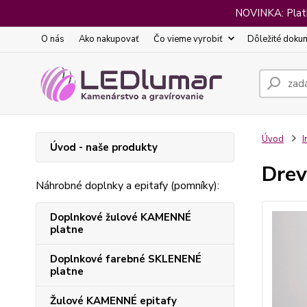
NOVINKA: Platba
O nás
Ako nakupovať
Čo vieme vyrobiť
Dôležité doku
Úvod
I
Úvod - naše produkty
Drev
Náhrobné doplnky a epitafy (pomníky):
Doplnkové žulové KAMENNÉ
platne
Doplnkové farebné SKLENENÉ
platne
Žulové KAMENNÉ epitafy