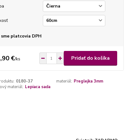
ba
kosť
 sme platcovia DPH
,90 €
Pridať do košíka
/
ks
roduktu:
0180-37
materiál:
Preglejka 3mm
vý materiál:
Lepiaca sada