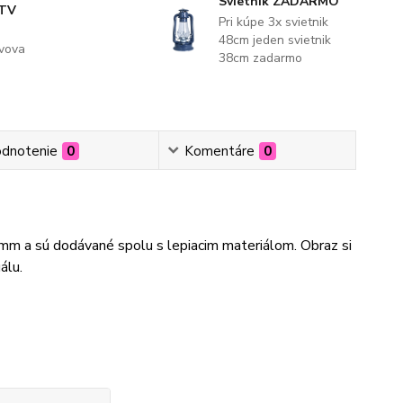
Svietnik ZADARMO
 TV
Pri kúpe 3x svietnik
48cm jeden svietnik
evova
38cm zadarmo
dnotenie
0
Komentáre
0
3mm a sú dodávané spolu s lepiacim materiálom. Obraz si
álu.