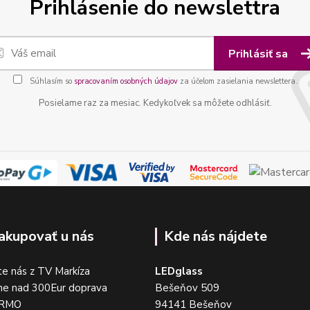
Prihlásenie do newslettra
Prihlásiť sa
Súhlasím so
spracovaním osobných údajov
za účelom zasielania newslettera.
Posielame raz za mesiac. Kedykoľvek sa môžete odhlásiť.
akupovať u nás
Kde nás nájdete
e nás z TV Markíza
LEDglass
me nad 300Eur doprava
Bešeňov 509
DARMO
94141 Bešeňov