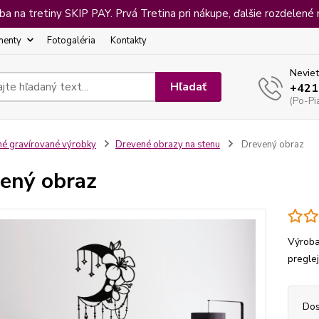
 na tretiny SKIP PAY. Prvá Tretina pri nákupe, ďalšie rozdelené 
menty
Fotogaléria
Kontakty
Neviet
Hľadať
+421
(Po-Pi
né gravírované výrobky
Drevené obrazy na stenu
Drevený obraz
ený obraz
Výroba
pregle
Dos