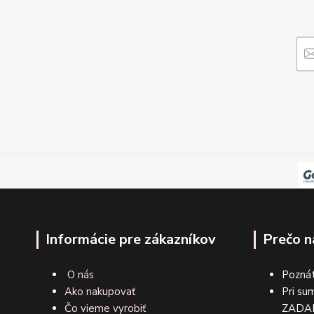
Informácie pre zákazníkov
Prečo n
O nás
Poznát
Ako nakupovať
Pri su
Čo vieme vyrobiť
ZA