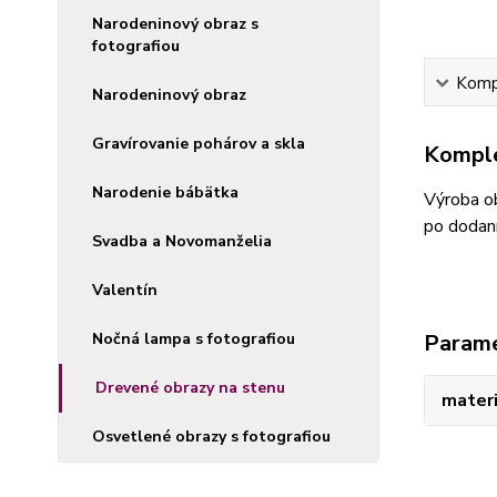
Narodeninový obraz s
fotografiou
Kompl
Narodeninový obraz
Gravírovanie pohárov a skla
Komple
Narodenie bábätka
Výroba ob
po dodaní
Svadba a Novomanželia
Valentín
Nočná lampa s fotografiou
Param
Drevené obrazy na stenu
materi
Osvetlené obrazy s fotografiou