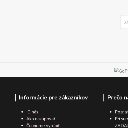
Informácie pre zákazníkov
Prečo n
O nás
Poznát
Ako nakupovať
Pri su
Čo vieme vyrobiť
ZA