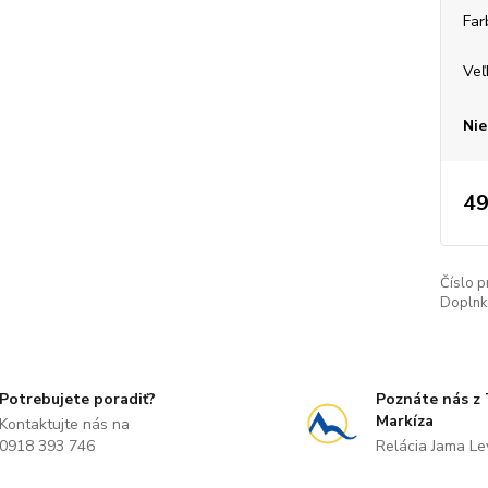
Far
Veľ
Nie
49
Číslo p
Doplnko
Potrebujete poradiť?
Poznáte nás z
Markíza
Kontaktujte nás na
0918 393 746
Relácia Jama L