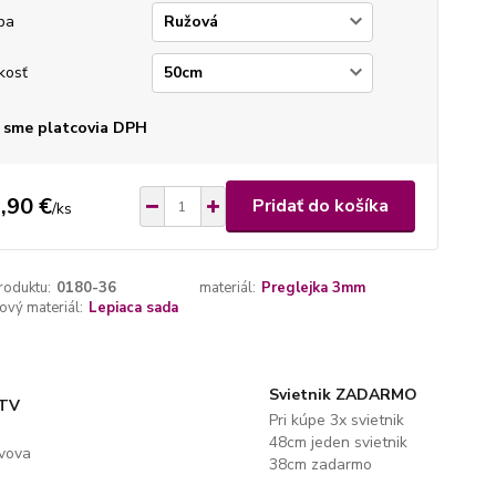
ba
kosť
 sme platcovia DPH
,90 €
Pridať do košíka
/
ks
roduktu:
0180-36
materiál:
Preglejka 3mm
vý materiál:
Lepiaca sada
Svietnik ZADARMO
 TV
Pri kúpe 3x svietnik
48cm jeden svietnik
evova
38cm zadarmo