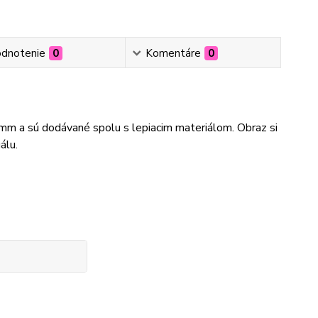
dnotenie
0
Komentáre
0
3mm a sú dodávané spolu s lepiacim materiálom. Obraz si
álu.