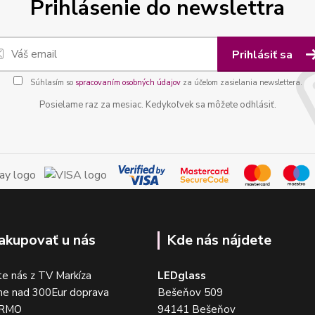
Prihlásenie do newslettra
Prihlásiť sa
Súhlasím so
spracovaním osobných údajov
za účelom zasielania newslettera.
Posielame raz za mesiac. Kedykoľvek sa môžete odhlásiť.
akupovať u nás
Kde nás nájdete
e nás z TV Markíza
LEDglass
me nad 300Eur doprava
Bešeňov 509
DARMO
94141 Bešeňov