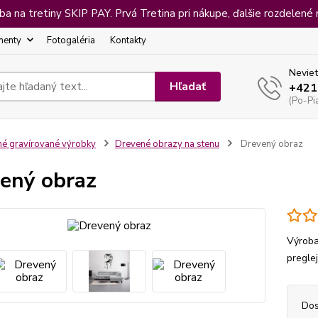
 na tretiny SKIP PAY. Prvá Tretina pri nákupe, ďalšie rozdelené 
menty
Fotogaléria
Kontakty
Neviet
Hľadať
+421
(Po-Pi
né gravírované výrobky
Drevené obrazy na stenu
Drevený obraz
ený obraz
Výroba
pregle
Dos