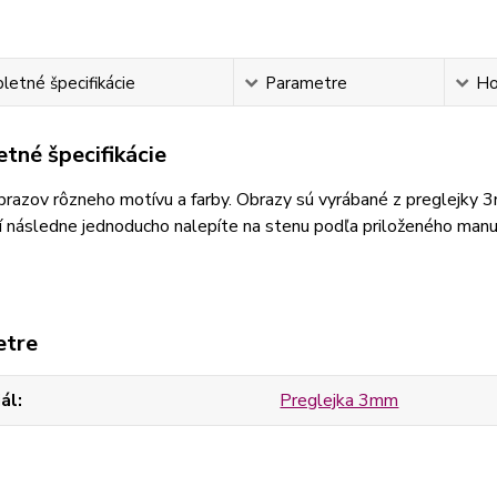
etné špecifikácie
Parametre
Ho
tné špecifikácie
razov rôzneho motívu a farby. Obrazy sú vyrábané z preglejky 
 následne jednoducho nalepíte na stenu podľa priloženého manu
etre
ál
Preglejka 3mm