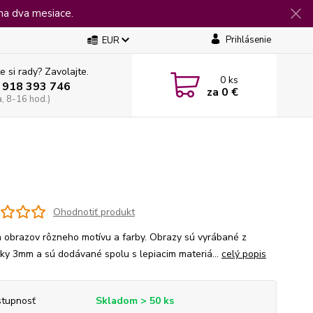
na dva mesiace.
Prihlásenie
EUR
e si rady? Zavolajte.
0
ks
 918 393 746
za
0 €
a, 8-16 hod.)
Ohodnotiť produkt
 obrazov rôzneho motívu a farby. Obrazy sú vyrábané z
jky 3mm a sú dodávané spolu s lepiacim materiá...
celý popis
tupnosť
Skladom > 50 ks