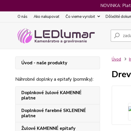
NOVINKA: Platba
O nás
Ako nakupovať
Čo vieme vyrobiť
Dôležité doku
Úvod
I
Úvod - naše produkty
Drev
Náhrobné doplnky a epitafy (pomníky):
Doplnkové žulové KAMENNÉ
platne
Doplnkové farebné SKLENENÉ
platne
Žulové KAMENNÉ epitafy