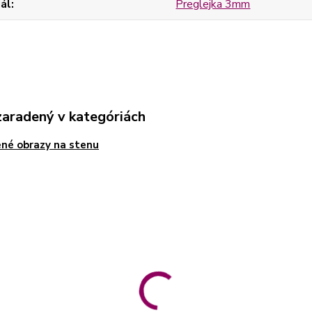
ál
Preglejka 3mm
zaradený v kategóriách
né obrazy na stenu