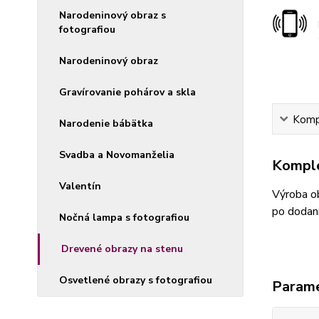
Narodeninový obraz s
fotografiou
Narodeninový obraz
Gravírovanie pohárov a skla
Kompl
Narodenie bábätka
Svadba a Novomanželia
Komple
Valentín
Výroba ob
po dodaní
Nočná lampa s fotografiou
Drevené obrazy na stenu
Osvetlené obrazy s fotografiou
Param