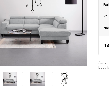
Far
Veľ
Nie
49
Číslo p
Doplnko