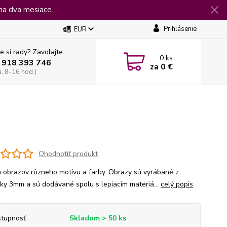
na dva mesiace.
Prihlásenie
EUR
e si rady? Zavolajte.
0
ks
 918 393 746
za
0 €
a, 8-16 hod.)
Ohodnotiť produkt
 obrazov rôzneho motívu a farby. Obrazy sú vyrábané z
jky 3mm a sú dodávané spolu s lepiacim materiá...
celý popis
tupnosť
Skladom > 50 ks