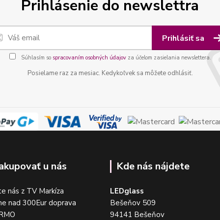
Prihlásenie do newslettra
Prihlásiť sa
Súhlasím so
spracovaním osobných údajov
za účelom zasielania newslettera.
Posielame raz za mesiac. Kedykoľvek sa môžete odhlásiť.
akupovať u nás
Kde nás nájdete
e nás z TV Markíza
LEDglass
me nad 300Eur doprava
Bešeňov 509
DARMO
94141 Bešeňov