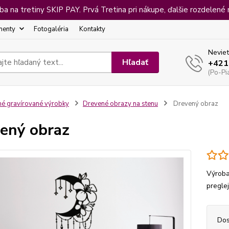
 na tretiny SKIP PAY. Prvá Tretina pri nákupe, ďalšie rozdelené 
menty
Fotogaléria
Kontakty
Neviet
Hľadať
+421
(Po-Pi
né gravírované výrobky
Drevené obrazy na stenu
Drevený obraz
ený obraz
Výroba
pregle
Dos