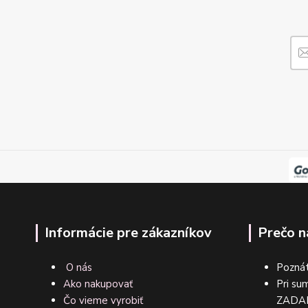
Informácie pre zákazníkov
Prečo n
O nás
Poznát
Ako nakupovať
Pri su
Čo vieme vyrobiť
ZA