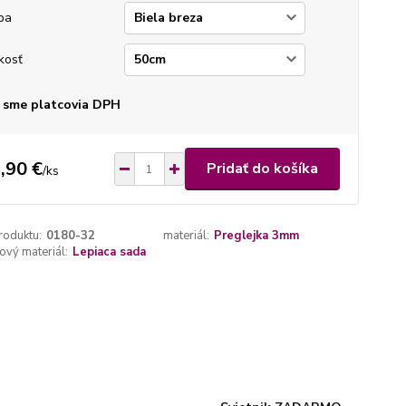
ba
kosť
 sme platcovia DPH
,90 €
Pridať do košíka
/
ks
roduktu:
0180-32
materiál:
Preglejka 3mm
vý materiál:
Lepiaca sada