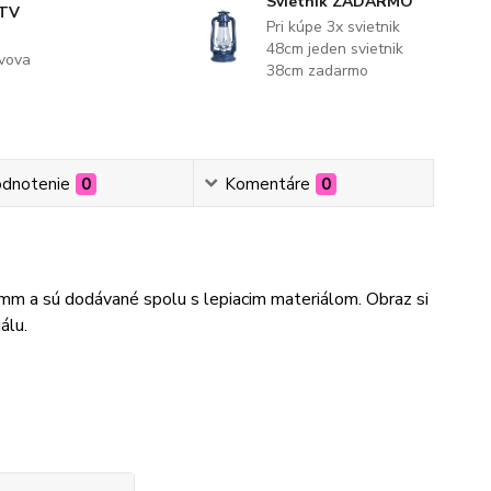
Svietnik ZADARMO
 TV
Pri kúpe 3x svietnik
48cm jeden svietnik
evova
38cm zadarmo
dnotenie
0
Komentáre
0
3mm a sú dodávané spolu s lepiacim materiálom. Obraz si
álu.