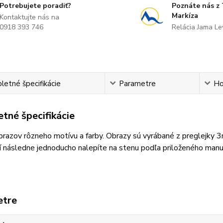
Potrebujete poradiť?
Poznáte nás z
Markíza
Kontaktujte nás na
0918 393 746
Relácia Jama L
etné špecifikácie
Parametre
Ho
tné špecifikácie
razov rôzneho motívu a farby. Obrazy sú vyrábané z preglejky 
 následne jednoducho nalepíte na stenu podľa priloženého manu
etre