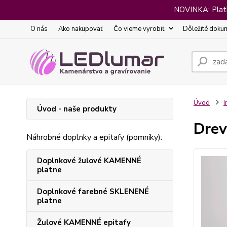
NOVINKA: Platba
O nás
Ako nakupovať
Čo vieme vyrobiť
Dôležité doku
Úvod
I
Úvod - naše produkty
Drev
Náhrobné doplnky a epitafy (pomníky):
Doplnkové žulové KAMENNÉ
platne
Doplnkové farebné SKLENENÉ
platne
Žulové KAMENNÉ epitafy