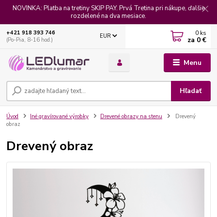
NOVINKA: Platba na tretiny SKIP PAY. Prvá Tretina pri nákupe, ďalšie
rozdelené na dva mesiace.
0
ks
+421 918 393 746
EUR
za
0 €
(Po-Pia, 8-16 hod.)
Menu
Hľadať
Úvod
Iné gravírované výrobky
Drevené obrazy na stenu
Drevený
obraz
Drevený obraz