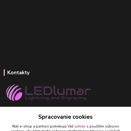
Kontakty
+421 918 393 746
Spracovanie cookies
(Po-Pia, 8-16 hod.)
Náš e-shop a partneri potrebujú Váš
súhlas
s použitím súborov
ledlumar@ledlumar.sk