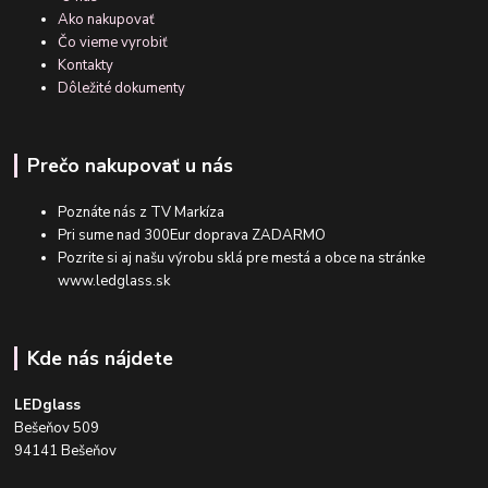
Ako nakupovať
Čo vieme vyrobiť
Kontakty
Dôležité dokumenty
Prečo nakupovať u nás
Poznáte nás z TV Markíza
Pri sume nad 300Eur doprava ZADARMO
Pozrite si aj našu výrobu sklá pre mestá a obce na stránke
www.ledglass.sk
Kde nás nájdete
LEDglass
Bešeňov 509
94141 Bešeňov