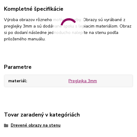
Kompletné špecifikácie
Výroba obrazov rôzneho motívu a farby. Obrazy sú vyrábané z
preglejky 3mm a sú dodávané spolu s lepiacim materiálom. Obraz
si po dodaní následne jednoducho nalepíte na stenu podľa
priloženého manuálu.
Parametre
materiál
Preglejka 3mm
Tovar zaradený v kategóriách
Drevené obrazy na stenu