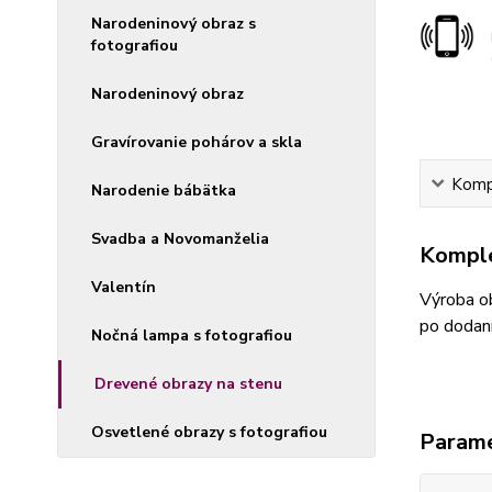
Narodeninový obraz s
fotografiou
Narodeninový obraz
Gravírovanie pohárov a skla
Kompl
Narodenie bábätka
Svadba a Novomanželia
Komple
Valentín
Výroba ob
po dodaní
Nočná lampa s fotografiou
Drevené obrazy na stenu
Osvetlené obrazy s fotografiou
Param