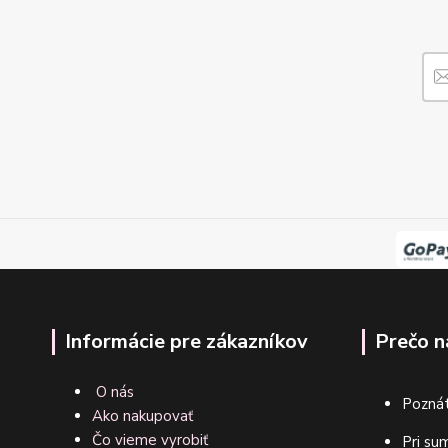
Informácie pre zákazníkov
Prečo n
O nás
Poznát
Ako nakupovať
Čo vieme vyrobiť
Pri su