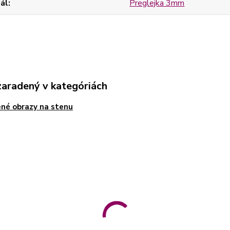
ál
Preglejka 3mm
zaradený v kategóriách
né obrazy na stenu