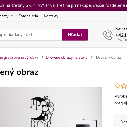
 na tretiny SKIP PAY. Prvá Tretina pri nákupe, ďalšie rozdelené 
menty
Fotogaléria
Kontakty
Neviet
Hľadať
+421
(Po-Pi
né gravírované výrobky
Drevené obrazy na stenu
Drevený obraz
ený obraz
Výroba
pregle
Dos