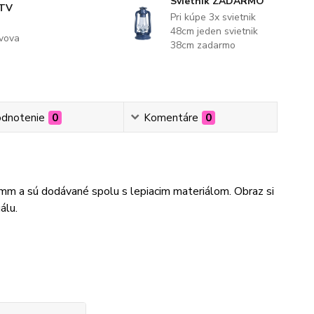
Svietnik ZADARMO
 TV
Pri kúpe 3x svietnik
48cm jeden svietnik
evova
38cm zadarmo
dnotenie
0
Komentáre
0
3mm a sú dodávané spolu s lepiacim materiálom. Obraz si
álu.