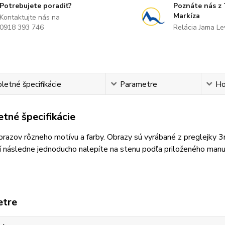
Potrebujete poradiť?
Poznáte nás z
Markíza
Kontaktujte nás na
0918 393 746
Relácia Jama L
etné špecifikácie
Parametre
Ho
tné špecifikácie
razov rôzneho motívu a farby. Obrazy sú vyrábané z preglejky 
 následne jednoducho nalepíte na stenu podľa priloženého manu
etre