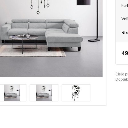
Far
Veľ
Nie
49
Číslo p
Doplnko