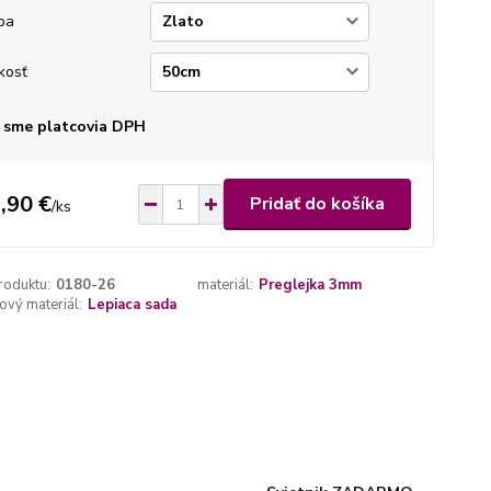
ba
kosť
 sme platcovia DPH
,90 €
Pridať do košíka
/
ks
roduktu:
0180-26
materiál:
Preglejka 3mm
vý materiál:
Lepiaca sada