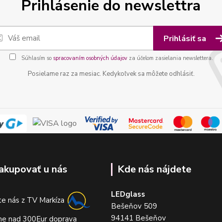
Prihlásenie do newslettra
Prihlásiť sa
Súhlasím so
spracovaním osobných údajov
za účelom zasielania newslettera.
Posielame raz za mesiac. Kedykoľvek sa môžete odhlásiť.
akupovať u nás
Kde nás nájdete
LEDglass
e nás z TV Markíza
Bešeňov 509
94141 Bešeňov
me nad 300Eur doprava