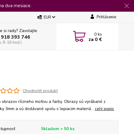
na dva mesiace.
Prihlásenie
EUR
e si rady? Zavolajte.
0
ks
 918 393 746
za
0 €
a, 8-16 hod.)
Ohodnotiť produkt
 obrazov rôzneho motívu a farby. Obrazy sú vyrábané z
jky 3mm a sú dodávané spolu s lepiacim materiá...
celý popis
tupnosť
Skladom > 50 ks