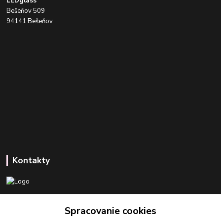
LEDglass
Bešeňov 509
94141 Bešeňov
Kontakty
+421 918 393 746
Spracovanie cookies
(Po-Pia, 8-16 hod.)