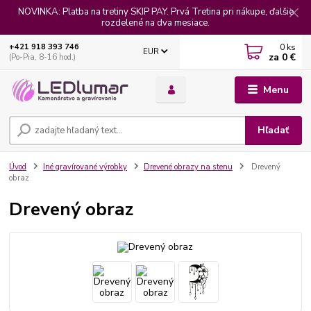
NOVINKA: Platba na tretiny SKIP PAY. Prvá Tretina pri nákupe, ďalšie
rozdelené na dva mesiace.
0
ks
+421 918 393 746
EUR
za
0 €
(Po-Pia, 8-16 hod.)
Menu
Hľadať
Úvod
Iné gravírované výrobky
Drevené obrazy na stenu
Drevený
obraz
Drevený obraz