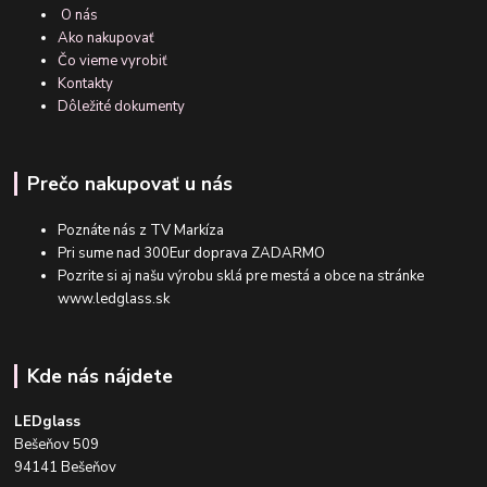
O nás
Ako nakupovať
Čo vieme vyrobiť
Kontakty
Dôležité dokumenty
Prečo nakupovať u nás
Poznáte nás z TV Markíza
Pri sume nad 300Eur doprava ZADARMO
Pozrite si aj našu výrobu sklá pre mestá a obce na stránke
www.ledglass.sk
Kde nás nájdete
LEDglass
Bešeňov 509
94141 Bešeňov