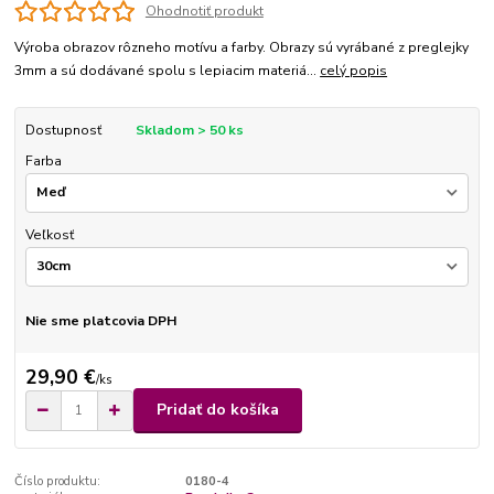
Ohodnotiť produkt
Výroba obrazov rôzneho motívu a farby. Obrazy sú vyrábané z preglejky
3mm a sú dodávané spolu s lepiacim materiá...
celý popis
Dostupnosť
Skladom > 50 ks
Farba
Veľkosť
Nie sme platcovia DPH
29,90 €
/
ks
Pridať do košíka
Číslo produktu:
0180-4