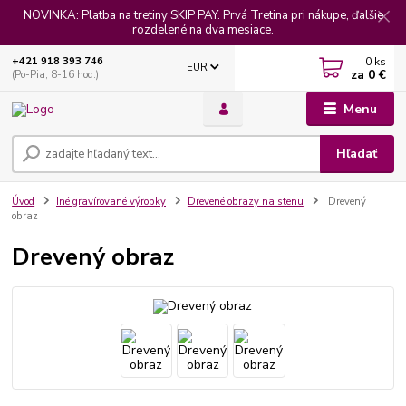
NOVINKA: Platba na tretiny SKIP PAY. Prvá Tretina pri nákupe, ďalšie
rozdelené na dva mesiace.
0
ks
+421 918 393 746
EUR
za
0 €
(Po-Pia, 8-16 hod.)
Menu
Hľadať
Úvod
Iné gravírované výrobky
Drevené obrazy na stenu
Drevený
obraz
Drevený obraz