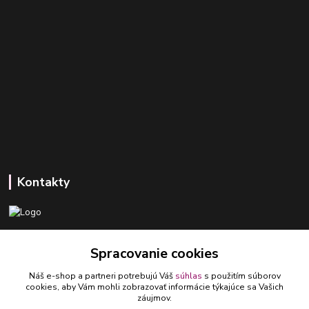
Kontakty
+421 918 393 746
Spracovanie cookies
(Po-Pia, 8-16 hod.)
Náš e-shop a partneri potrebujú Váš
súhlas
s použitím súborov
ledlumar@ledlumar.sk
cookies, aby Vám mohli zobrazovať informácie týkajúce sa Vašich
záujmov.