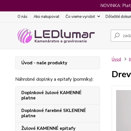
NOVINKA: Platba
O nás
Ako nakupovať
Čo vieme vyrobiť
Dôležité doku
Úvod
I
Úvod - naše produkty
Drev
Náhrobné doplnky a epitafy (pomníky):
Doplnkové žulové KAMENNÉ
platne
Doplnkové farebné SKLENENÉ
platne
Žulové KAMENNÉ epitafy