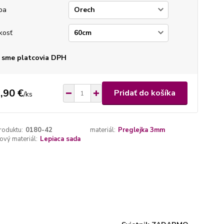
ba
kosť
 sme platcovia DPH
,90 €
Pridať do košíka
/
ks
roduktu:
0180-42
materiál:
Preglejka 3mm
vý materiál:
Lepiaca sada