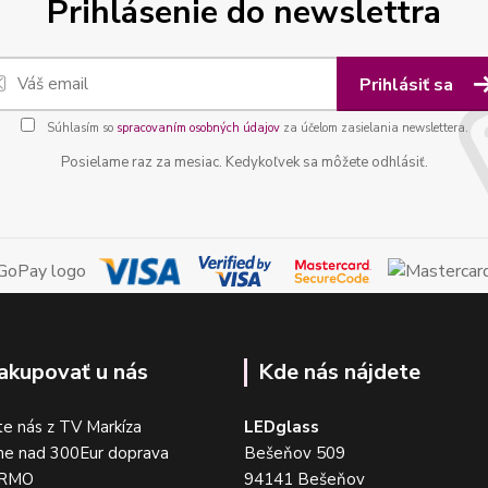
Prihlásenie do newslettra
Prihlásiť sa
Súhlasím so
spracovaním osobných údajov
za účelom zasielania newslettera.
Posielame raz za mesiac. Kedykoľvek sa môžete odhlásiť.
akupovať u nás
Kde nás nájdete
e nás z TV Markíza
LEDglass
me nad 300Eur doprava
Bešeňov 509
DARMO
94141 Bešeňov