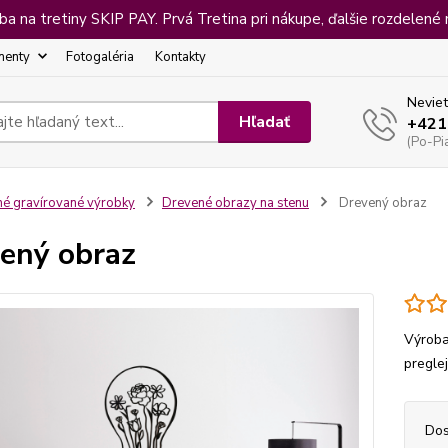
 na tretiny SKIP PAY. Prvá Tretina pri nákupe, ďalšie rozdelené 
menty
Fotogaléria
Kontakty
Neviet
Hľadať
+421
(Po-Pi
né gravírované výrobky
Drevené obrazy na stenu
Drevený obraz
ený obraz
Výroba
pregle
Dos