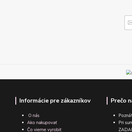
Informácie pre zákazníkov
Prečo n
O nás
Poznát
Ako nakupovať
Pri su
Čo vieme vyrobiť
ZA