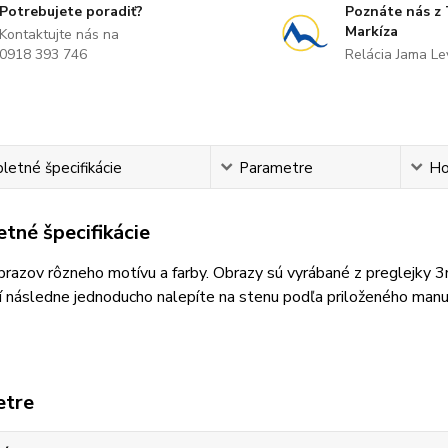
Potrebujete poradiť?
Poznáte nás z
Markíza
Kontaktujte nás na
0918 393 746
Relácia Jama L
etné špecifikácie
Parametre
Ho
tné špecifikácie
razov rôzneho motívu a farby. Obrazy sú vyrábané z preglejky 
 následne jednoducho nalepíte na stenu podľa priloženého manu
etre