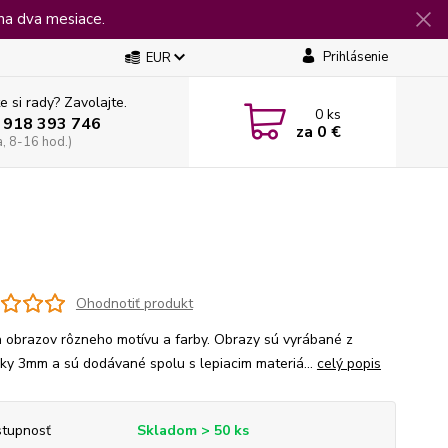
na dva mesiace.
Prihlásenie
EUR
e si rady? Zavolajte.
0
ks
 918 393 746
za
0 €
a, 8-16 hod.)
Ohodnotiť produkt
 obrazov rôzneho motívu a farby. Obrazy sú vyrábané z
jky 3mm a sú dodávané spolu s lepiacim materiá...
celý popis
tupnosť
Skladom > 50 ks