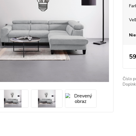
Far
Veľ
Nie
59
Číslo p
Doplnko