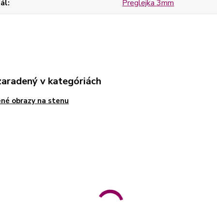
ál
Preglejka 3mm
zaradený v kategóriách
né obrazy na stenu