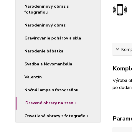
Narodeninový obraz s
fotografiou
Narodeninový obraz
Gravírovanie pohárov a skla
Kompl
Narodenie bábätka
Svadba a Novomanželia
Komple
Valentín
Výroba ob
po dodaní
Nočná lampa s fotografiou
Drevené obrazy na stenu
Osvetlené obrazy s fotografiou
Param