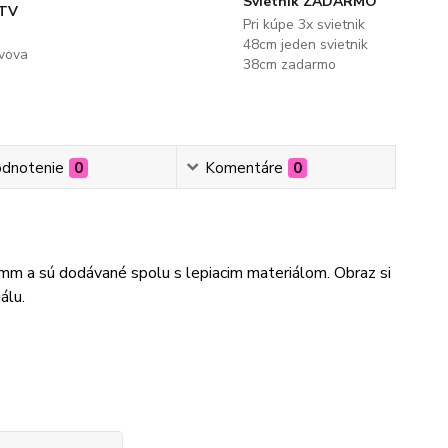
Svietnik ZADARMO
 TV
Pri kúpe 3x svietnik
48cm jeden svietnik
evova
38cm zadarmo
dnotenie
0
Komentáre
0
3mm a sú dodávané spolu s lepiacim materiálom. Obraz si
álu.