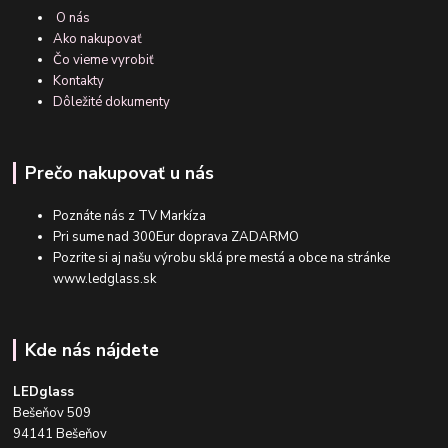
O nás
Ako nakupovať
Čo vieme vyrobiť
Kontakty
Dôležité dokumenty
Prečo nakupovať u nás
Poznáte nás z TV Markíza
Pri sume nad 300Eur doprava ZADARMO
Pozrite si aj našu výrobu sklá pre mestá a obce na stránke
www.ledglass.sk
Kde nás nájdete
LEDglass
Bešeňov 509
94141 Bešeňov