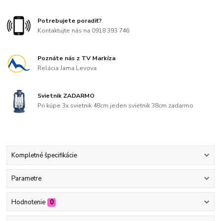
Potrebujete poradiť?
Kontaktujte nás na 0918 393 746
Poznáte nás z TV Markíza
Relácia Jama Levova
Svietnik ZADARMO
Pri kúpe 3x svietnik 48cm jeden svietnik 38cm zadarmo
Kompletné špecifikácie
Parametre
Hodnotenie
0