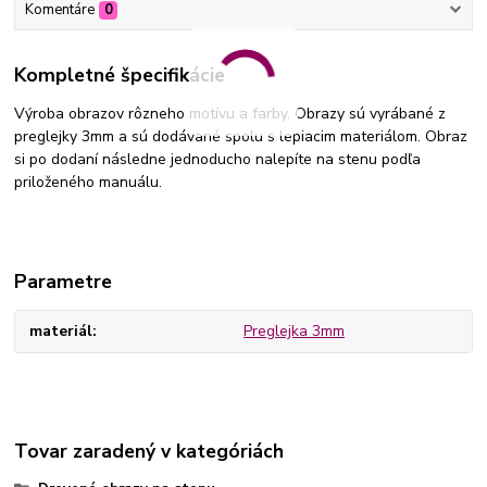
Komentáre
0
Kompletné špecifikácie
Výroba obrazov rôzneho motívu a farby. Obrazy sú vyrábané z
preglejky 3mm a sú dodávané spolu s lepiacim materiálom. Obraz
si po dodaní následne jednoducho nalepíte na stenu podľa
priloženého manuálu.
Parametre
materiál
Preglejka 3mm
Tovar zaradený v kategóriách