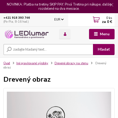
NOVINKA: Platba na tretiny SKIP PAY. Prvá Tretina pri nákupe, ďalšie
rozdelené na dva mesiace.
0
ks
+421 918 393 746
EUR
za
0 €
(Po-Pia, 8-16 hod.)
Menu
Hľadať
Úvod
Iné gravírované výrobky
Drevené obrazy na stenu
Drevený
obraz
Drevený obraz