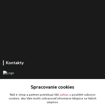
Kontakty
+421 918 393 746
Spracovanie cookies
(Po-Pia, 8-16 hod.)
Náš e-shop a partneri potrebujú Váš
súhlas
s použitím súborov
ledlumar@ledlumar.sk
cookies, aby Vám mohli zobrazovať informácie týkajúce sa Vašich
záujmov.