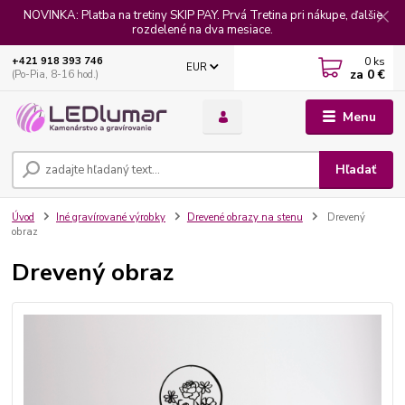
NOVINKA: Platba na tretiny SKIP PAY. Prvá Tretina pri nákupe, ďalšie
rozdelené na dva mesiace.
0
ks
+421 918 393 746
EUR
za
0 €
(Po-Pia, 8-16 hod.)
Menu
Hľadať
Úvod
Iné gravírované výrobky
Drevené obrazy na stenu
Drevený
obraz
Drevený obraz