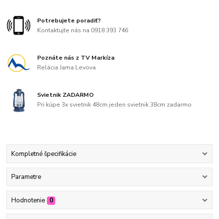
Potrebujete poradiť?
Kontaktujte nás na 0918 393 746
Poznáte nás z TV Markíza
Relácia Jama Levova
Svietnik ZADARMO
Pri kúpe 3x svietnik 48cm jeden svietnik 38cm zadarmo
Kompletné špecifikácie
Parametre
Hodnotenie
0