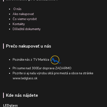
O nás
Ako nakupovať
Čo vieme vyrobiť
Kontakty
Dôležité dokumenty
Prečo nakupovať u nás
Poznáte nás z TV Markíza
Pri sume nad 300Eur doprava ZADARMO
Pozrite si aj našu výrobu sklá pre mestá a obce na stránke
www.ledglass.sk
Kde nás nájdete
LEDglass