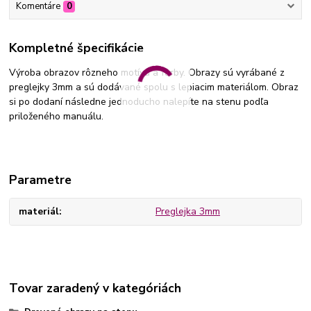
Komentáre
0
Kompletné špecifikácie
Výroba obrazov rôzneho motívu a farby. Obrazy sú vyrábané z
preglejky 3mm a sú dodávané spolu s lepiacim materiálom. Obraz
si po dodaní následne jednoducho nalepíte na stenu podľa
priloženého manuálu.
Parametre
materiál
Preglejka 3mm
Tovar zaradený v kategóriách