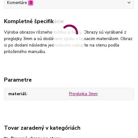
Komentáre
0
Kompletné špecifikácie
Výroba obrazov rôzneho motívu a farby. Obrazy sú vyrábané z
preglejky 3mm a sú dodávané spolu s lepiacim materiálom. Obraz
si po dodaní následne jednoducho nalepíte na stenu podľa
priloženého manuálu.
Parametre
materiál
Preglejka 3mm
Tovar zaradený v kategóriách