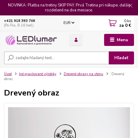
NOVINKA: Platba na tretiny SKIP PAY. Prvá Tretina pri nákupe, ďalšie
rozdelené na dva mesiace.
0
ks
+421 918 393 746
EUR
za
0 €
(Po-Pia, 8-16 hod.)
Menu
Hľadať
Úvod
Iné gravírované výrobky
Drevené obrazy na stenu
Drevený
obraz
Drevený obraz