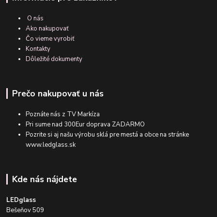
O nás
Ako nakupovať
Čo vieme vyrobiť
Kontakty
Dôležité dokumenty
Prečo nakupovať u nás
Poznáte nás z TV Markíza
Pri sume nad 300Eur doprava ZADARMO
Pozrite si aj našu výrobu sklá pre mestá a obce na stránke
www.ledglass.sk
Kde nás nájdete
LEDglass
Bešeňov 509