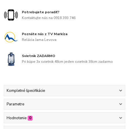
Potrebujete poradiť?
Kontaktujte nás na 0918 393 746
Poznáte nás z TV Markíza
Relácia Jama Levova
Svietnik ZADARMO
Pri kúpe 3x svietnik 48cm jeden svietnik 38cm zadarmo
Kompletné špecifikácie
Parametre
Hodnotenie
0