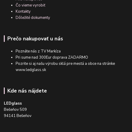
Čo vieme vyrobiť
Kontakty
Dôležité dokumenty
Prečo nakupovať u nás
Poznáte nás z TV Markíza
Pri sume nad 300Eur doprava ZADARMO
Pozrite si aj našu výrobu sklá pre mestá a obce na stránke
www.ledglass.sk
Kde nás nájdete
LEDglass
Bešeňov 509
94141 Bešeňov