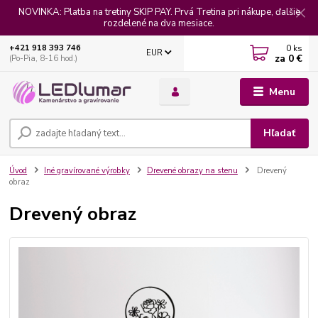
NOVINKA: Platba na tretiny SKIP PAY. Prvá Tretina pri nákupe, ďalšie
rozdelené na dva mesiace.
0
ks
+421 918 393 746
EUR
za
0 €
(Po-Pia, 8-16 hod.)
Menu
Hľadať
Úvod
Iné gravírované výrobky
Drevené obrazy na stenu
Drevený
obraz
Drevený obraz