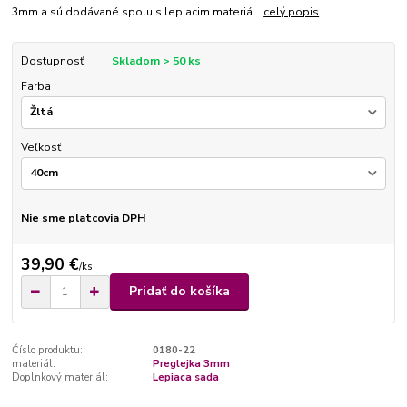
3mm a sú dodávané spolu s lepiacim materiá...
celý popis
Dostupnosť
Skladom > 50 ks
Farba
Veľkosť
Nie sme platcovia DPH
39,90 €
/
ks
Pridať do košíka
Číslo produktu:
0180-22
materiál:
Preglejka 3mm
Doplnkový materiál:
Lepiaca sada