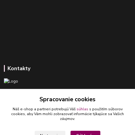
Kontakty
+421 918 393 746
Spracovanie cookies
(Po-Pia, 8-16 hod.)
Náš e-shop a partneri potrebujú Váš
súhlas
s použitím súborov
ledlumar@ledlumar.sk
cookies, aby Vám mohli zobrazovať informácie týkajúce sa Vašich
záujmov.