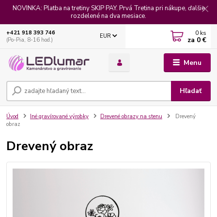
NOVINKA: Platba na tretiny SKIP PAY. Prvá Tretina pri nákupe, ďalšie
rozdelené na dva mesiace.
0
ks
+421 918 393 746
EUR
za
0 €
(Po-Pia, 8-16 hod.)
Menu
Hľadať
Úvod
Iné gravírované výrobky
Drevené obrazy na stenu
Drevený
obraz
Drevený obraz