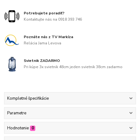
Potrebujete poradiť?
Kontaktujte nás na 0918 393 746
Poznáte nás z TV Markíza
Relácia Jama Levova
Svietnik ZADARMO
Pri kúpe 3x svietnik 48cm jeden svietnik 38cm zadarmo
Kompletné špecifikácie
Parametre
Hodnotenie
0