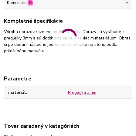
Komentáre
0
Kompletné špecifikácie
Výroba obrazov rôzneho motívu a farby. Obrazy sú vyrábané z
preglejky 3mm a sú dodávané spolu s lepiacim materiálom. Obraz
si po dodaní následne jednoducho nalepíte na stenu podľa
priloženého manuálu.
Parametre
materiál
Preglejka 3mm
Tovar zaradený v kategóriách