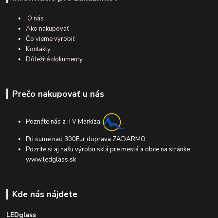
O nás
Ako nakupovať
Čo vieme vyrobiť
Kontakty
Dôležité dokumenty
Prečo nakupovať u nás
Poznáte nás z TV Markíza
Pri sume nad 300Eur doprava ZADARMO
Pozrite si aj našu výrobu sklá pre mestá a obce na stránke
www.ledglass.sk
Kde nás nájdete
LEDglass