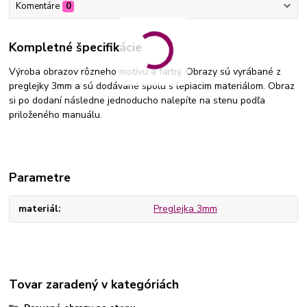
Komentáre
0
Kompletné špecifikácie
Výroba obrazov rôzneho motívu a farby. Obrazy sú vyrábané z
preglejky 3mm a sú dodávané spolu s lepiacim materiálom. Obraz
si po dodaní následne jednoducho nalepíte na stenu podľa
priloženého manuálu.
Parametre
materiál
Preglejka 3mm
Tovar zaradený v kategóriách