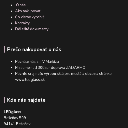
O nás
Ako nakupovať
Čo vieme vyrobiť
Kontakty
Dôležité dokumenty
Prečo nakupovať u nás
Poznáte nás z TV Markíza
Pri sume nad 300Eur doprava ZADARMO
Pozrite si aj našu výrobu sklá pre mestá a obce na stránke
www.ledglass.sk
Kde nás nájdete
LEDglass
Bešeňov 509
94141 Bešeňov