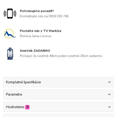
Potrebujete poradiť?
Kontaktujte nás na 0918 393 746
Poznáte nás z TV Markíza
Relácia Jama Levova
Svietnik ZADARMO
Pri kúpe 3x svietnik 48cm jeden svietnik 38cm zadarmo
Kompletné špecifikácie
Parametre
Hodnotenie
0