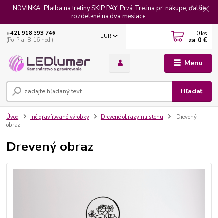
NOVINKA: Platba na tretiny SKIP PAY. Prvá Tretina pri nákupe, ďalšie
rozdelené na dva mesiace.
0
ks
+421 918 393 746
EUR
za
0 €
(Po-Pia, 8-16 hod.)
Menu
Hľadať
Úvod
Iné gravírované výrobky
Drevené obrazy na stenu
Drevený
obraz
Drevený obraz