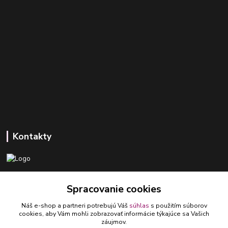
Kontakty
+421 918 393 746
Spracovanie cookies
(Po-Pia, 8-16 hod.)
Náš e-shop a partneri potrebujú Váš
súhlas
s použitím súborov
ledlumar@ledlumar.sk
cookies, aby Vám mohli zobrazovať informácie týkajúce sa Vašich
záujmov.