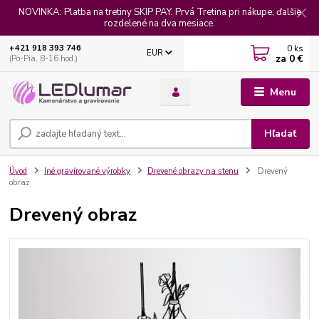
NOVINKA: Platba na tretiny SKIP PAY. Prvá Tretina pri nákupe, ďalšie
rozdelené na dva mesiace.
0
ks
+421 918 393 746
EUR
za
0 €
(Po-Pia, 8-16 hod.)
Menu
Hľadať
Úvod
Iné gravírované výrobky
Drevené obrazy na stenu
Drevený
obraz
Drevený obraz