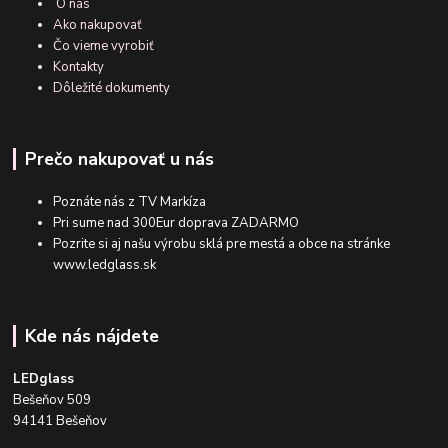
O nás
Ako nakupovať
Čo vieme vyrobiť
Kontakty
Dôležité dokumenty
Prečo nakupovať u nás
Poznáte nás z TV Markíza
Pri sume nad 300Eur doprava ZADARMO
Pozrite si aj našu výrobu sklá pre mestá a obce na stránke
www.ledglass.sk
Kde nás nájdete
LEDglass
Bešeňov 509
94141 Bešeňov