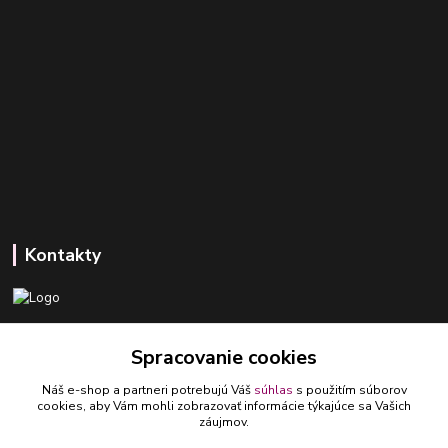
Kontakty
+421 918 393 746
Spracovanie cookies
(Po-Pia, 8-16 hod.)
Náš e-shop a partneri potrebujú Váš
súhlas
s použitím súborov
ledlumar@ledlumar.sk
cookies, aby Vám mohli zobrazovať informácie týkajúce sa Vašich
záujmov.