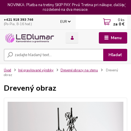
NOVINKA: Platba na tretiny SKIP PAY. Prvá Tretina pri nákupe, ďalšie
rozdelené na dva mesiace.
0
ks
+421 918 393 746
EUR
za
0 €
(Po-Pia, 8-16 hod.)
Menu
Hľadať
Úvod
Iné gravírované výrobky
Drevené obrazy na stenu
Drevený
obraz
Drevený obraz