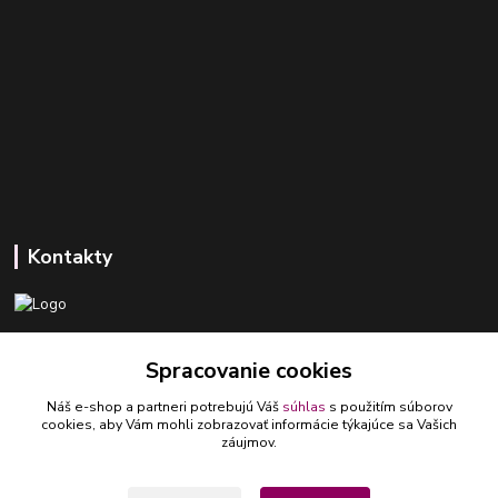
Kontakty
+421 918 393 746
Spracovanie cookies
(Po-Pia, 8-16 hod.)
Náš e-shop a partneri potrebujú Váš
súhlas
s použitím súborov
ledlumar@ledlumar.sk
cookies, aby Vám mohli zobrazovať informácie týkajúce sa Vašich
záujmov.