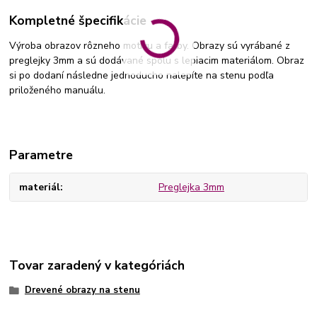
Kompletné špecifikácie
Výroba obrazov rôzneho motívu a farby. Obrazy sú vyrábané z
preglejky 3mm a sú dodávané spolu s lepiacim materiálom. Obraz
si po dodaní následne jednoducho nalepíte na stenu podľa
priloženého manuálu.
Parametre
materiál
Preglejka 3mm
Tovar zaradený v kategóriách
Drevené obrazy na stenu