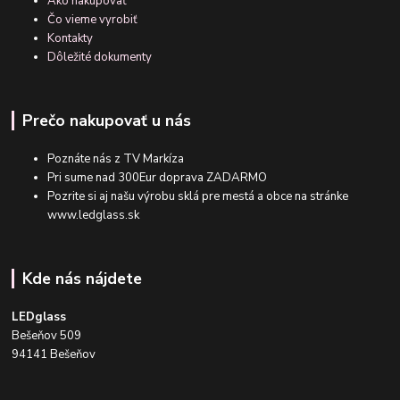
Ako nakupovať
Čo vieme vyrobiť
Kontakty
Dôležité dokumenty
Prečo nakupovať u nás
Poznáte nás z TV Markíza
Pri sume nad 300Eur doprava ZADARMO
Pozrite si aj našu výrobu sklá pre mestá a obce na stránke
www.ledglass.sk
Kde nás nájdete
LEDglass
Bešeňov 509
94141 Bešeňov