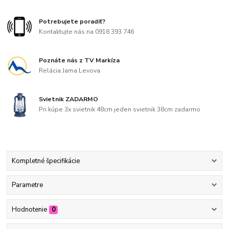
Potrebujete poradiť?
Kontaktujte nás na 0918 393 746
Poznáte nás z TV Markíza
Relácia Jama Levova
Svietnik ZADARMO
Pri kúpe 3x svietnik 48cm jeden svietnik 38cm zadarmo
Kompletné špecifikácie
Parametre
Hodnotenie
0