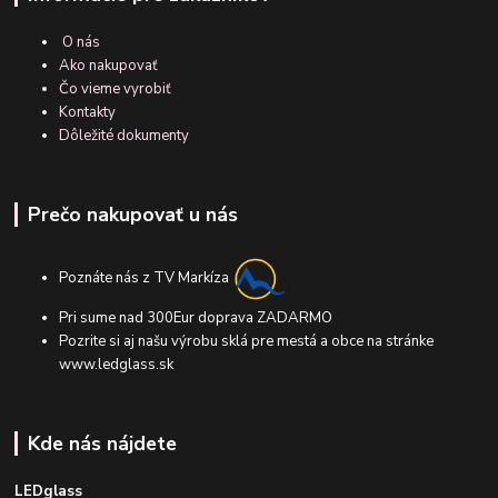
O nás
Ako nakupovať
Čo vieme vyrobiť
Kontakty
Dôležité dokumenty
Prečo nakupovať u nás
Poznáte nás z TV Markíza
Pri sume nad 300Eur doprava ZADARMO
Pozrite si aj našu výrobu sklá pre mestá a obce na stránke
www.ledglass.sk
Kde nás nájdete
LEDglass