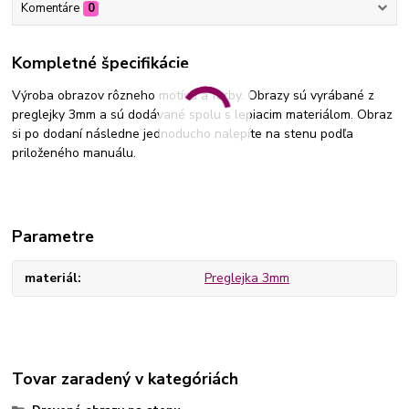
Komentáre
0
Kompletné špecifikácie
Výroba obrazov rôzneho motívu a farby. Obrazy sú vyrábané z
preglejky 3mm a sú dodávané spolu s lepiacim materiálom. Obraz
si po dodaní následne jednoducho nalepíte na stenu podľa
priloženého manuálu.
Parametre
materiál
Preglejka 3mm
Tovar zaradený v kategóriách