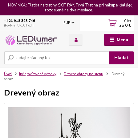
NOVINKA: Platba na tretiny SKIP PAY. Prvá Tretina pri nákupe, ďalšie
rozdelené na dva mesiace.
0
ks
+421 918 393 746
EUR
za
0 €
(Po-Pia, 8-16 hod.)
Menu
Hľadať
Úvod
Iné gravírované výrobky
Drevené obrazy na stenu
Drevený
obraz
Drevený obraz