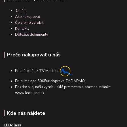
O nás
Ako nakupovať
Čo vieme vyrobiť
Kontakty
Dôležité dokumenty
Prečo nakupovať u nás
Poznáte nás z TV Markíza
Pri sume nad 300Eur doprava ZADARMO
Pozrite si aj našu výrobu sklá pre mestá a obce na stránke
www.ledglass.sk
Kde nás nájdete
LEDglass