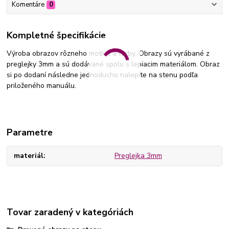
Komentáre
0
Kompletné špecifikácie
Výroba obrazov rôzneho motívu a farby. Obrazy sú vyrábané z
preglejky 3mm a sú dodávané spolu s lepiacim materiálom. Obraz
si po dodaní následne jednoducho nalepíte na stenu podľa
priloženého manuálu.
Parametre
materiál
Preglejka 3mm
Tovar zaradený v kategóriách