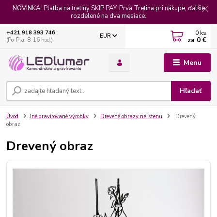
NOVINKA: Platba na tretiny SKIP PAY. Prvá Tretina pri nákupe, ďalšie
rozdelené na dva mesiace.
0
ks
+421 918 393 746
EUR
za
0 €
(Po-Pia, 8-16 hod.)
Menu
Hľadať
Úvod
Iné gravírované výrobky
Drevené obrazy na stenu
Drevený
obraz
Drevený obraz