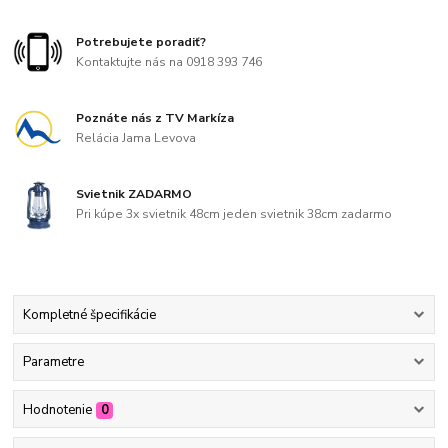
Potrebujete poradiť?
Kontaktujte nás na 0918 393 746
Poznáte nás z TV Markíza
Relácia Jama Levova
Svietnik ZADARMO
Pri kúpe 3x svietnik 48cm jeden svietnik 38cm zadarmo
Kompletné špecifikácie
Parametre
Hodnotenie
0