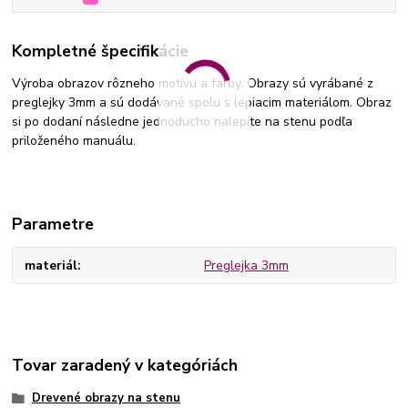
Kompletné špecifikácie
Výroba obrazov rôzneho motívu a farby. Obrazy sú vyrábané z
preglejky 3mm a sú dodávané spolu s lepiacim materiálom. Obraz
si po dodaní následne jednoducho nalepíte na stenu podľa
priloženého manuálu.
Parametre
materiál
Preglejka 3mm
Tovar zaradený v kategóriách
Drevené obrazy na stenu