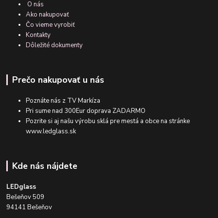
O nás
Ako nakupovať
Čo vieme vyrobiť
Kontakty
Dôležité dokumenty
Prečo nakupovať u nás
Poznáte nás z TV Markíza
Pri sume nad 300Eur doprava ZADARMO
Pozrite si aj našu výrobu sklá pre mestá a obce na stránke
www.ledglass.sk
Kde nás nájdete
LEDglass
Bešeňov 509
94141 Bešeňov