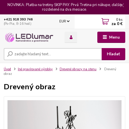
NOVINKA: Platba na tretiny SKIP PAY. Prvá Tretina pri nákupe, ďalšie
rozdelené na dva mesiace.
0
ks
+421 918 393 746
EUR
za
0 €
(Po-Pia, 8-16 hod.)
Menu
Hľadať
Úvod
Iné gravírované výrobky
Drevené obrazy na stenu
Drevený
obraz
Drevený obraz