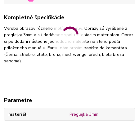
Kompletné špecifikácie
Výroba obrazov rôzneho motívu a farby. Obrazy sú vyrábané z
preglejky 3mm a sú dodávané spolu s lepiacim materiálom. Obraz
si po dodaní následne jednoducho nalepíte na stenu podľa
priloženého manuálu. Farbu nám prosím napíšte do komentára
(čierna, striebro, zlato, bronz, meď, wenge, orech, biela breza
sanoma).
Parametre
materiál
Preglejka 3mm