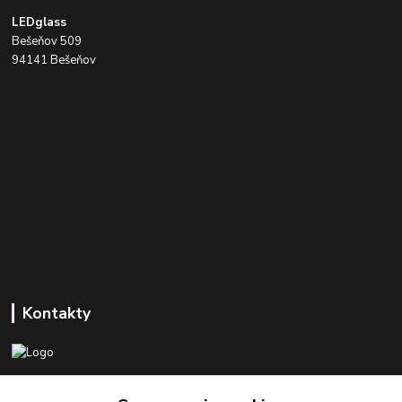
LEDglass
Bešeňov 509
94141 Bešeňov
Kontakty
+421 918 393 746