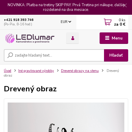
NOVINKA: Platba na tretiny SKIP PAY. Prvá Tretina pri nákupe, ďalšie
rozdelené na dva mesiace.
0
ks
+421 918 393 746
EUR
za
0 €
(Po-Pia, 8-16 hod.)
Menu
Hľadať
Úvod
Iné gravírované výrobky
Drevené obrazy na stenu
Drevený
obraz
Drevený obraz